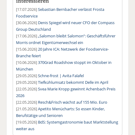
interessieren
[17.07.2026]
Sebastian Bernbacher verlässt Frosta
Foodservice
[30.06.2026]
Denis Spiegel wird neuer CFO der Compass
Group Deutschland
[17.06.2026]
„Salomon bleibt Salomon“: Geschäftsführer
Morris ordnet Eigentümerwechsel ein
[15.06.2026]
20 Jahre ICA: Netzwerk der Foodservice-
Branche feiert
[10.06.2026]
370Grad Roadshow stoppt im Oktober in
München
[29.05.2026]
Schne-frost | Avita Falafel
[29.05.2026]
Tiefkühlumsatz bekommt Delle im April
[22.05.2026]
Svea Marie Kropp gewinnt Achenbach Preis
2026
[22.05.2026]
Resch&Frisch wächst auf 155 Mio. Euro
[21.05.2026]
Apetito Menücharts: So essen Kinder,
Berufstätige und Senioren
[19.05.2026]
BdS: Systemgastronomie baut Marktstellung
weiter aus