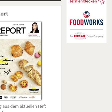
S
u
ort
c
h
e
 aus dem aktuellen Heft