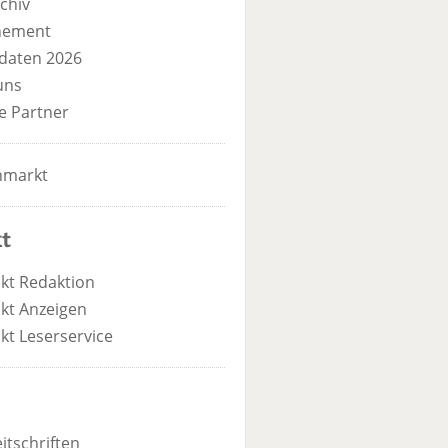
chiv
nement
daten 2026
uns
e Partner
nmarkt
t
kt Redaktion
kt Anzeigen
kt Leserservice
itschriften