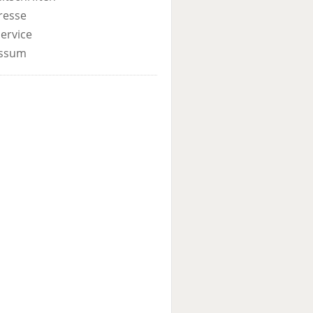
resse
ervice
ssum