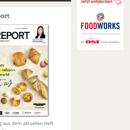
S
u
ort
c
h
e
 aus dem aktuellen Heft