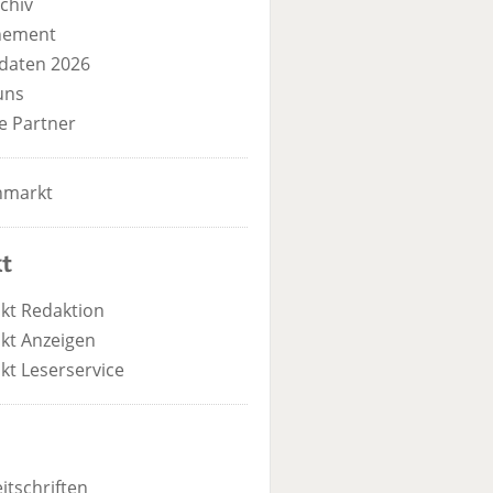
chiv
nement
daten 2026
uns
e Partner
nmarkt
t
kt Redaktion
kt Anzeigen
kt Leserservice
itschriften