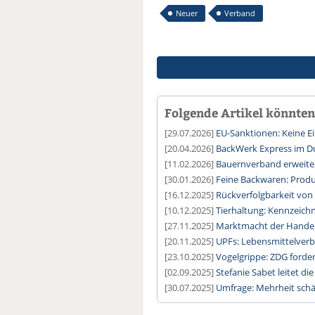
Neuer
Verband
Folgende Artikel könnten 
[29.07.2026]
EU-Sanktionen: Keine E
[20.04.2026]
BackWerk Express im D
[11.02.2026]
Bauernverband erweiter
[30.01.2026]
Feine Backwaren: Prod
[16.12.2025]
Rückverfolgbarkeit von
[10.12.2025]
Tierhaltung: Kennzeich
[27.11.2025]
Marktmacht der Handel
[20.11.2025]
UPFs: Lebensmittelverb
[23.10.2025]
Vogelgrippe: ZDG forder
[02.09.2025]
Stefanie Sabet leitet 
[30.07.2025]
Umfrage: Mehrheit schät