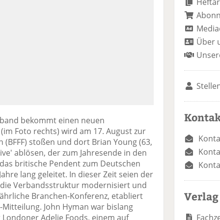
Heftar
Abon
Media
Über 
Unser
Stelle
Kontak
Verband bekommt einen neuen
(im Foto rechts) wird am 17. August zur
Konta
n (BFFF) stoßen und dort Brian Young (63,
Konta
utive' ablösen, der zum Jahresende in den
 das britische Pendent zum Deutschen
Konta
 Jahre lang geleitet. In dieser Zeit seien der
die Verbandsstruktur modernisiert und
Verlag
jährliche Branchen-Konferenz, etabliert
F-Mitteilung. John Hyman war bislang
Fachze
r Londoner Adelie Foods, einem auf