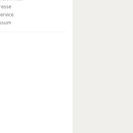
resse
ervice
ssum