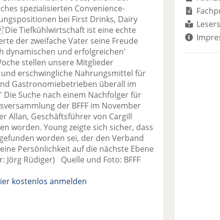
ches spezialisierten Convenience-
Fachp
ungspositionen bei First Drinks, Dairy
Lesers
Die Tiefkühlwirtschaft ist eine echte
Impre
erte der zweifache Vater seine Freude
h dynamischen und erfolgreichen'
oche stellen unsere Mitglieder
und erschwingliche Nahrungsmittel für
und Gastronomiebetrieben überall im
.' Die Suche nach einem Nachfolger für
resversammlung der BFFF im November
r Allan, Geschäftsführer von Cargill
n worden. Young zeigte sich sicher, dass
gefunden worden sei, der den Verband
eine Persönlichkeit auf die nächste Ebene
r: Jörg Rüdiger) Quelle und Foto: BFFF
ier kostenlos anmelden