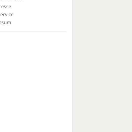
resse
ervice
ssum