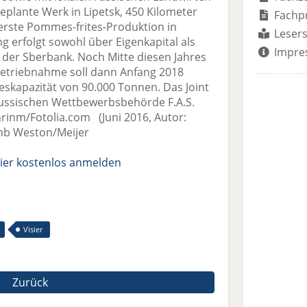
ante Werk in Lipetsk, 450 Kilometer
Fachp
 erste Pommes-frites-Produktion in
Lesers
g erfolgt sowohl über Eigenkapital als
Impre
e der Sberbank. Noch Mitte diesen Jahres
nbetriebnahme soll dann Anfang 2018
reskapazität von 90.000 Tonnen. Das Joint
ussischen Wettbewerbsbehörde F.A.S.
rinm/Fotolia.com (Juni 2016, Autor:
mb Weston/Meijer
ier kostenlos anmelden
Visier
Zurück