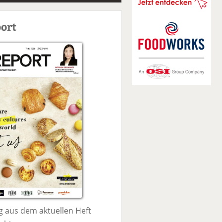
S
u
ort
c
h
e
 aus dem aktuellen Heft