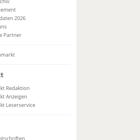
chiv
nement
daten 2026
uns
e Partner
nmarkt
t
kt Redaktion
kt Anzeigen
kt Leserservice
itschriften