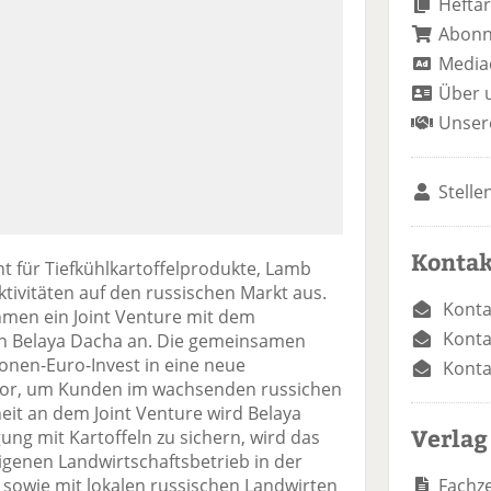
Heftar
Abon
Media
Über 
Unser
Stelle
Kontak
t für Tiefkühlkartoffelprodukte, Lamb
ktivitäten auf den russischen Markt aus.
Konta
men ein Joint Venture mit dem
Konta
n Belaya Dacha an. Die gemeinsamen
ionen-Euro-Invest in eine neue
Konta
 vor, um Kunden im wachsenden russichen
eit an dem Joint Venture wird Belaya
Verlag
ng mit Kartoffeln zu sichern, wird das
genen Landwirtschaftsbetrieb in der
Fachze
sowie mit lokalen russischen Landwirten