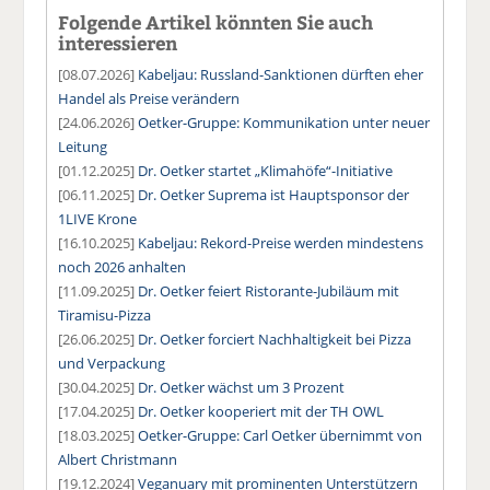
Folgende Artikel könnten Sie auch
interessieren
[08.07.2026]
Kabeljau: Russland-Sanktionen dürften eher
Handel als Preise verändern
[24.06.2026]
Oetker-Gruppe: Kommunikation unter neuer
Leitung
[01.12.2025]
Dr. Oetker startet „Klimahöfe“-Initiative
[06.11.2025]
Dr. Oetker Suprema ist Hauptsponsor der
1LIVE Krone
[16.10.2025]
Kabeljau: Rekord-Preise werden mindestens
noch 2026 anhalten
[11.09.2025]
Dr. Oetker feiert Ristorante-Jubiläum mit
Tiramisu-Pizza
[26.06.2025]
Dr. Oetker forciert Nachhaltigkeit bei Pizza
und Verpackung
[30.04.2025]
Dr. Oetker wächst um 3 Prozent
[17.04.2025]
Dr. Oetker kooperiert mit der TH OWL
[18.03.2025]
Oetker-Gruppe: Carl Oetker übernimmt von
Albert Christmann
[19.12.2024]
Veganuary mit prominenten Unterstützern