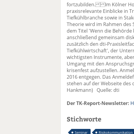
fortzubilden. Im Kölner Hote
praxisrelevante Einblicke in
Tiefkühlbranche sowie in Sta
Theorie wird im Rahmen des 
dem Titel 'Wenn die Behörde k
anschließend gemeinsam disk
zusätzlich den dti-Praxisleit
Tiefkühlwirtschaft', der Unt
wichtigsten Instrumente, abe
Umgang mit den Anspruchsgru
krisenfest aufzustellen. Anm
2016 entgegen. Das Anmeldef
stehen auf der Webseite des dt
Hankmann) Quelle: dti
Der TK-Report-Newsletter:
H
Stichworte
Seminar
Risikokommunikation