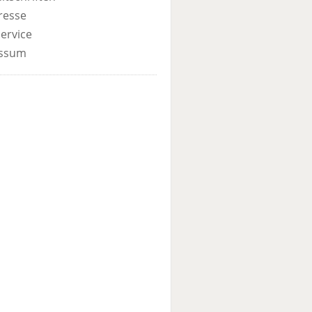
resse
ervice
ssum