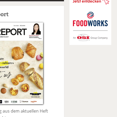
S
u
ort
c
h
e
 aus dem aktuellen Heft