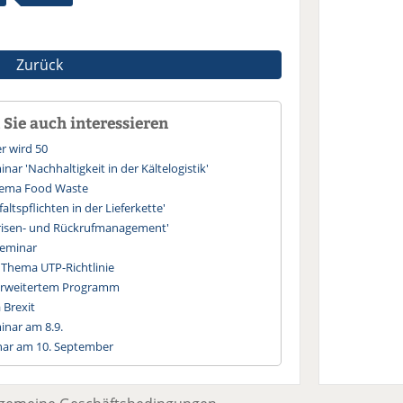
Zurück
Sie auch interessieren
er wird 50
nar 'Nachhaltigkeit in der Kältelogistik'
hema Food Waste
altspflichten in der Lieferkette'
Krisen- und Rückrufmanagement'
Seminar
m Thema UTP-Richtlinie
 erweitertem Programm
 Brexit
inar am 8.9.
ar am 10. September