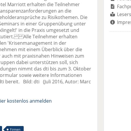
l Marriott erhalten die Teilnehmer
Fachp
 Transparenzanforderungen an die
Lesers
keholderansprüche zu Risikothemen. Die
Impre
Seminars in einer Gruppenübung unter
lingelt!' in die Praxis umgesetzt und
utiert. Alle Teilnehmer erhalten
faden 'Krisenmanagement in der
ernehmen mit einem Überblick über die
r auch mit praxisnahen Hinweisen zum
ppen dabei unterstützen soll, sich
eldungen nimmt das dti bis zum 3. Oktober
ormular sowie weitere Informationen
i bereit. Bild: dti (Juli 2016, Autor: Marc
ier kostenlos anmelden
Firmen