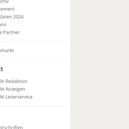
chiv
nement
daten 2026
uns
e Partner
nmarkt
t
kt Redaktion
kt Anzeigen
kt Leserservice
itschriften