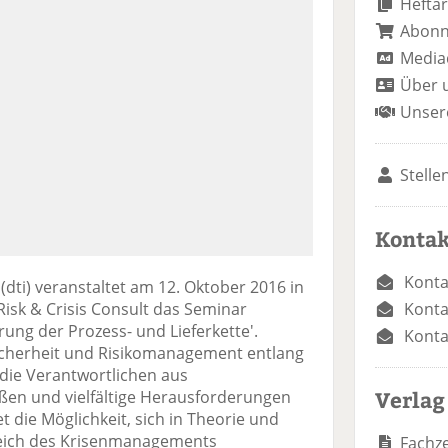
Heftar
Abon
Media
Über 
Unser
Stelle
Kontak
Konta
(dti) veranstaltet am 12. Oktober 2016 in
Konta
isk & Crisis Consult das Seminar
ung der Prozess- und Lieferkette'.
Konta
icherheit und Risikomanagement entlang
r die Verantwortlichen aus
Verlag
ßen und vielfältige Herausforderungen
 die Möglichkeit, sich in Theorie und
reich des Krisenmanagements
Fachze