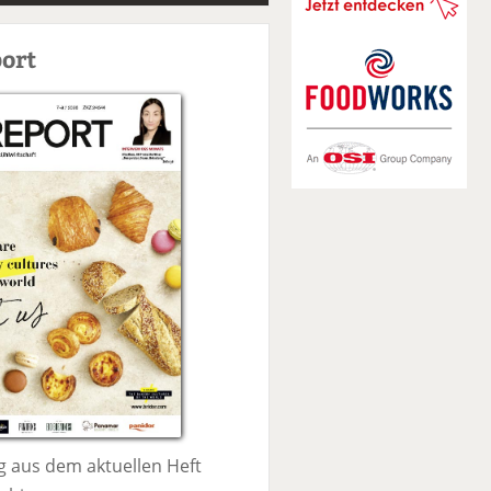
S
u
ort
c
h
e
 aus dem aktuellen Heft