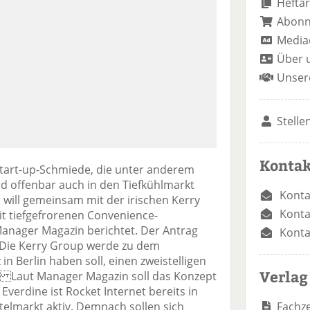
Heftar
Abon
Media
Über 
Unser
Stelle
Kontak
 Start-up-Schmiede, die unter anderem
rd offenbar auch in den Tiefkühlmarkt
Konta
will gemeinsam mit der irischen Kerry
Konta
t tiefgefrorenen Convenience-
Manager Magazin berichtet. Der Antrag
Konta
 Die Kerry Group werde zu dem
n Berlin haben soll, einen zweistelligen
Verlag
 Laut Manager Magazin soll das Konzept
Everdine ist Rocket Internet bereits in
Fachze
elmarkt aktiv. Demnach sollen sich