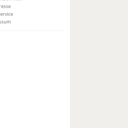
resse
ervice
ssum