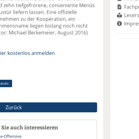
d zehn tiefgefrorene, conveniente Menüs
Fachp
stür liefern lassen. Eine offizielle
Lesers
rnehmen zu der Kooperation, ein
Impre
ehmensname liegen bislang noch nicht
utor: Michael Berkemeier, August 2016)
ier kostenlos anmelden
lando
Zurück
Sie auch interessieren
te-Offensive