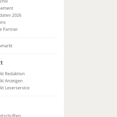
chiv
nement
daten 2026
uns
e Partner
nmarkt
t
kt Redaktion
kt Anzeigen
kt Leserservice
itschriften