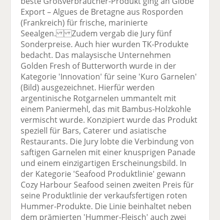
beste Großverbraucher-Produkt ging an Globe
Export – Algues de Bretagne aus Rosporden
(Frankreich) für frische, marinierte
Seealgen. Zudem vergab die Jury fünf
Sonderpreise. Auch hier wurden TK-Produkte
bedacht. Das malaysische Unternehmen
Golden Fresh of Butterworth wurde in der
Kategorie 'Innovation' für seine 'Kuro Garnelen'
(Bild) ausgezeichnet. Hierfür werden
argentinische Rotgarnelen ummantelt mit
einem Paniermehl, das mit Bambus-Holzkohle
vermischt wurde. Konzipiert wurde das Produkt
speziell für Bars, Caterer und asiatische
Restaurants. Die Jury lobte die Verbindung von
saftigen Garnelen mit einer knusprigen Panade
und einem einzigartigen Erscheinungsbild. In
der Kategorie 'Seafood Produktlinie' gewann
Cozy Harbour Seafood seinen zweiten Preis für
seine Produktlinie der verkaufsfertigen roten
Hummer-Produkte. Die Linie beinhaltet neben
dem prämierten 'Hummer-Fleisch' auch zwei