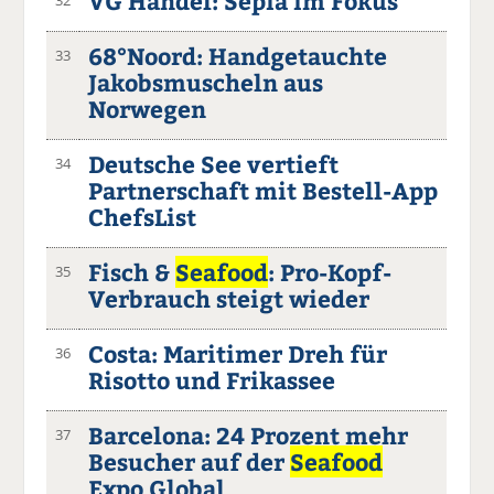
VG Handel: Sepia im Fokus
68°Noord: Handgetauchte
33
Jakobsmuscheln aus
Norwegen
Deutsche See vertieft
34
Partnerschaft mit Bestell-App
ChefsList
Fisch &
Seafood
: Pro-Kopf-
35
Verbrauch steigt wieder
Costa: Maritimer Dreh für
36
Risotto und Frikassee
Barcelona: 24 Prozent mehr
37
Besucher auf der
Seafood
Expo Global