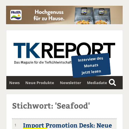
Interview des
Monats
jetzt lesen
News
Neue Produkte
Newsletter
Mediadaten
S
u
c
Stichwort: 'Seafood'
h
e
Import Promotion Desk: Neue
1