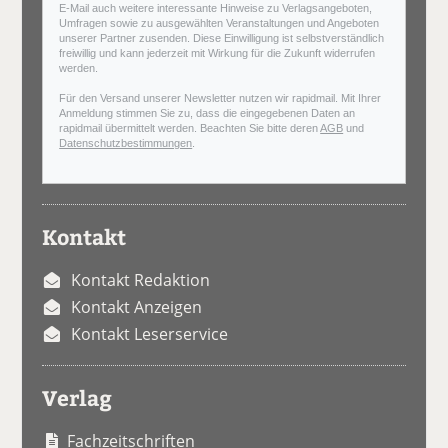
E-Mail auch weitere interessante Hinweise zu Verlagsangeboten,
Umfragen sowie zu ausgewählten Veranstaltungen und Angeboten
unserer Partner zusenden. Diese Einwilligung ist selbstverständlich
freiwillig und kann jederzeit mit Wirkung für die Zukunft widerrufen
werden.
Für den Versand unserer Newsletter nutzen wir rapidmail. Mit Ihrer
Anmeldung stimmen Sie zu, dass die eingegebenen Daten an
rapidmail übermittelt werden. Beachten Sie bitte deren
AGB
und
Datenschutzbestimmungen
.
Kontakt
Kontakt Redaktion
Kontakt Anzeigen
Kontakt Leserservice
Verlag
Fachzeitschriften