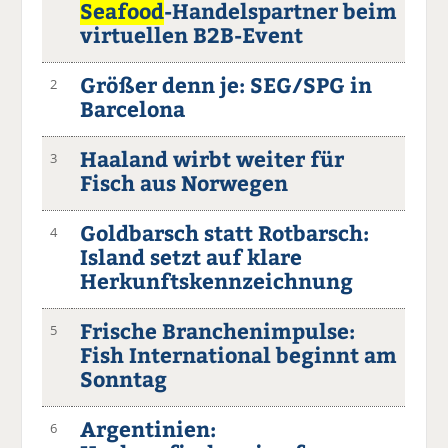
Seafood
-Handelspartner beim
virtuellen B2B-Event
Größer denn je: SEG/SPG in
2
Barcelona
Haaland wirbt weiter für
3
Fisch aus Norwegen
Goldbarsch statt Rotbarsch:
4
Island setzt auf klare
Herkunftskennzeichnung
Frische Branchenimpulse:
5
Fish International beginnt am
Sonntag
Argentinien:
6