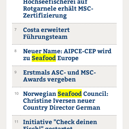
Hochseefischerei auf
Rotgarnele erhält MSC-
Zertifizierung
Costa erweitert
7
Führungsteam
Neuer Name: AIPCE-CEP wird
8
zu
Seafood
Europe
Erstmals ASC- und MSC-
9
Awards vergeben
Norwegian
Seafood
Council:
10
Christine Iversen neuer
Country Director German
Initiative "Check deinen
11
Fisch!" gestartet