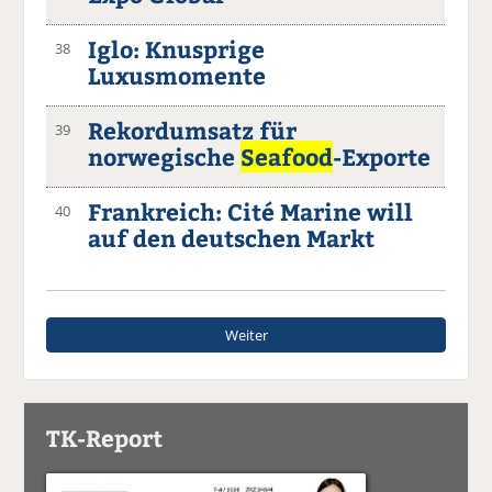
Iglo: Knusprige
38
Luxusmomente
Rekordumsatz für
39
norwegische
Seafood
-Exporte
Frankreich: Cité Marine will
40
auf den deutschen Markt
Weiter
TK-Report