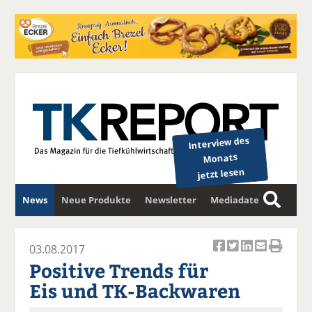
Interview des
Monats
jetzt lesen
News
Neue Produkte
Newsletter
Mediadaten
S
u
c
03.08.2017
Ar
Ar
Ar
Ar
Ar
h
Positive Trends für
ti
ti
ti
ti
ti
e
Eis und TK-Backwaren
k
k
k
k
k
el
el
el
el
el