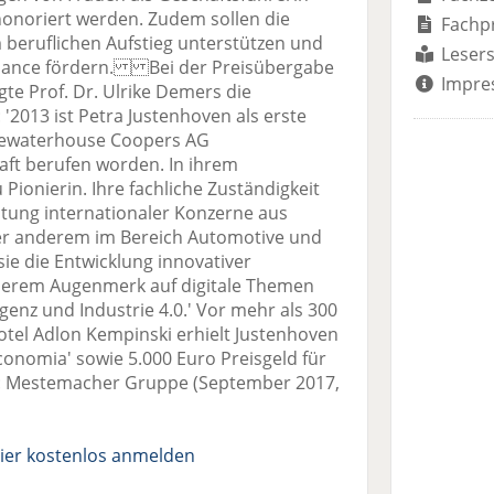
honoriert werden. Zudem sollen die
Fachp
 beruflichen Aufstieg unterstützen und
Lesers
alance fördern. Bei der Preisübergabe
Impre
gte Prof. Dr. Ulrike Demers die
 '2013 ist Petra Justenhoven als erste
icewaterhouse Coopers AG
aft berufen worden. In ihrem
 Pionierin. Ihre fachliche Zuständigkeit
tung internationaler Konzerne aus
er anderem im Bereich Automotive und
sie die Entwicklung innovativer
derem Augenmerk auf digitale Themen
ligenz und Industrie 4.0.' Vor mehr als 300
tel Adlon Kempinski erhielt Justenhoven
economia' sowie 5.000 Euro Preisgeld für
ld: Mestemacher Gruppe (September 2017,
ier kostenlos anmelden