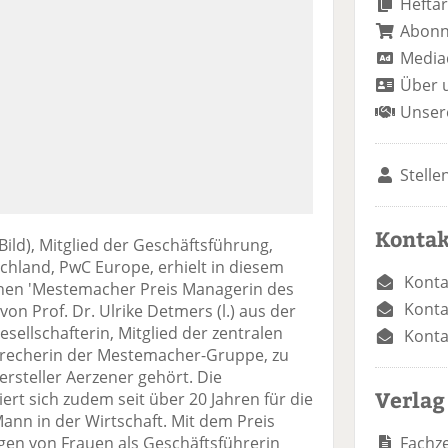
Heftar
Abon
Media
Über 
Unser
Stelle
Kontak
Bild), Mitglied der Geschäftsführung,
chland, PwC Europe, erhielt in diesem
Konta
enen 'Mestemacher Preis Managerin des
Konta
von Prof. Dr. Ulrike Detmers (l.) aus der
sellschafterin, Mitglied der zentralen
Konta
recherin der Mestemacher-Gruppe, zu
rsteller Aerzener gehört. Die
Verlag
ert sich zudem seit über 20 Jahren für die
ann in der Wirtschaft. Mit dem Preis
Fachze
gen von Frauen als Geschäftsführerin