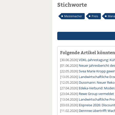
Stichworte
Mestemacher
Preis
Mana
Folgende Artikel könnten 
[30.06.2026]
VDKL-Jahrestagung: Kühl
[01.06.2026]
Neuer Jahresbericht de
[22.05.2026]
Svea Marie Kropp gewin
[13.05.2026]
Landwirtschaftliche Erz
[12.05.2026]
Dussmann: Neuer Reko
[27.04.2026]
Edeka-Verbund: Modera
[23.04.2026]
Rewe Group vermeldet 
[13.04.2026]
Landwirtschaftliche Pro
[03.03.2026]
Eispreise 2026: Discoun
[11.02.2026]
Dennree übertrifft Wa