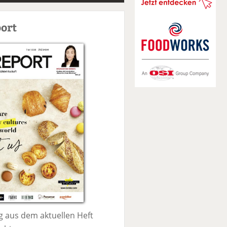
S
u
ort
c
h
e
 aus dem aktuellen Heft