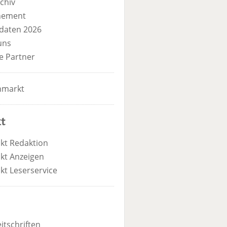
chiv
nement
daten 2026
uns
e Partner
nmarkt
t
kt Redaktion
kt Anzeigen
kt Leserservice
itschriften