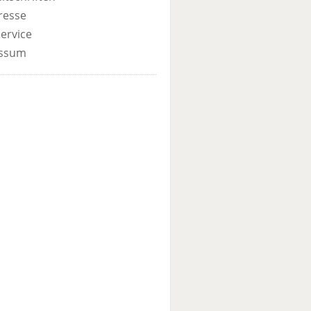
resse
ervice
ssum