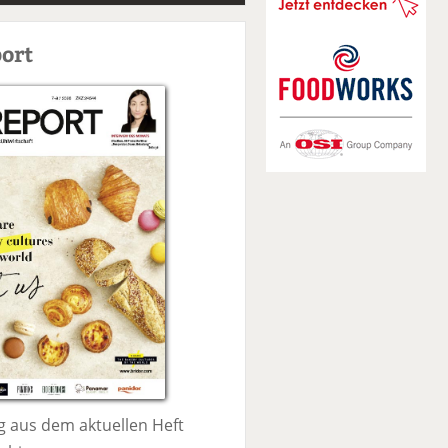
S
u
ort
c
h
e
 aus dem aktuellen Heft