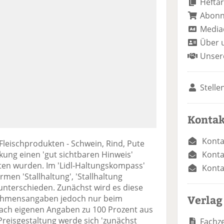
Heftar
Abon
Media
Über 
Unser
Stelle
Kontak
Konta
en Fleischprodukten - Schwein, Rind, Pute
Konta
kung einen 'gut sichtbaren Hinweis'
alten wurden. Im 'Lidl-Haltungskompass'
Konta
men 'Stallhaltung', 'Stallhaltung
' unterschieden. Zunächst wird es diese
Verlag
ehmensangaben jedoch nur beim
 nach eigenen Angaben zu 100 Prozent aus
Preisgestaltung werde sich 'zunächst
Fachze