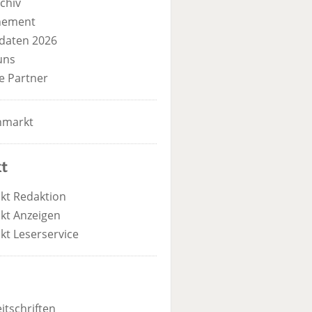
chiv
nement
daten 2026
uns
e Partner
nmarkt
t
kt Redaktion
kt Anzeigen
kt Leserservice
itschriften