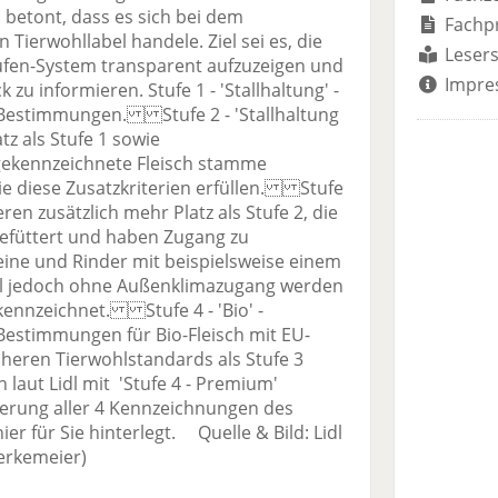
betont, dass es sich bei dem
Fachp
Tierwohllabel handele. Ziel sei es, die
Lesers
ufen-System transparent aufzuzeigen und
Impre
 zu informieren. Stufe 1 - 'Stallhaltung' -
 Bestimmungen. Stufe 2 - 'Stallhaltung
tz als Stufe 1 sowie
gekennzeichnete Fleisch stamme
ie diese Zusatzkriterien erfüllen. Stufe
ren zusätzlich mehr Platz als Stufe 2, die
gefüttert und haben Zugang zu
ine und Rinder mit beispielsweise einem
eil jedoch ohne Außenklimazugang werden
ekennzeichnet. Stufe 4 - 'Bio' -
Bestimmungen für Bio-Fleisch mit EU-
heren Tierwohlstandards als Stufe 3
 laut Lidl mit 'Stufe 4 - Premium'
erung aller 4 Kennzeichnungen des
r für Sie hinterlegt. Quelle & Bild: Lidl
erkemeier)