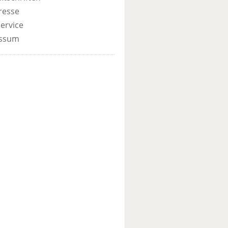
resse
ervice
ssum