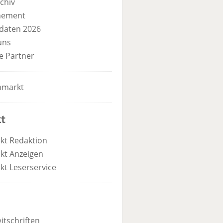
chiv
nement
daten 2026
uns
e Partner
nmarkt
t
kt Redaktion
kt Anzeigen
kt Leserservice
itschriften