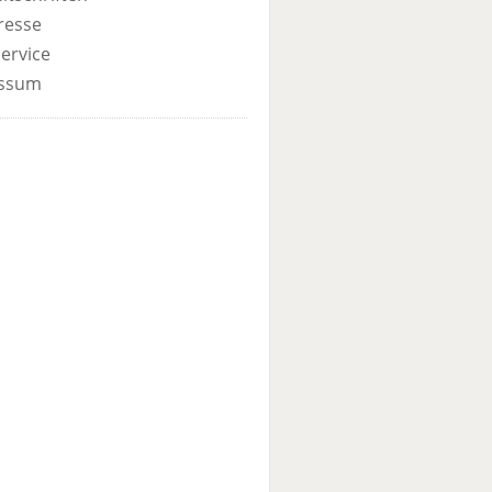
resse
ervice
ssum