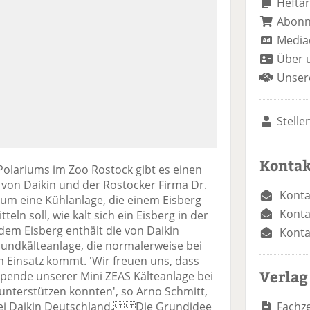
Heftar
Abon
Media
Über 
Unser
Stelle
Kontak
olariums im Zoo Rostock gibt es einen
 von Daikin und der Rostocker Firma Dr.
Konta
h um eine Kühlanlage, die einem Eisberg
Konta
ln soll, wie kalt sich ein Eisberg in der
 dem Eisberg enthält die von Daikin
Konta
bundkälteanlage, die normalerweise bei
 Einsatz kommt. 'Wir freuen uns, dass
Verlag
 Spende unserer Mini ZEAS Kälteanlage bei
unterstützen konnten', so Arno Schmitt,
Fachze
n bei Daikin Deutschland. Die Grundidee