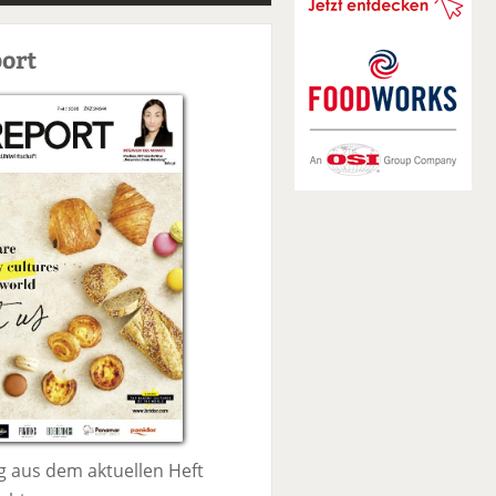
S
u
ort
c
h
e
 aus dem aktuellen Heft