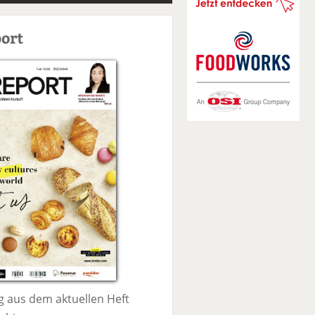
S
u
ort
c
h
e
 aus dem aktuellen Heft