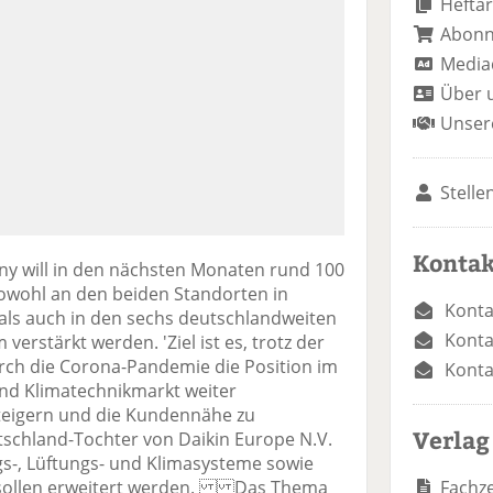
Heftar
Abon
Media
Über 
Unser
Stelle
Kontak
ny will in den nächsten Monaten rund 100
Sowohl an den beiden Standorten in
Konta
als auch in den sechs deutschlandweiten
Konta
verstärkt werden. 'Ziel ist es, trotz der
ch die Corona-Pandemie die Position im
Konta
und Klimatechnikmarkt weiter
teigern und die Kundennähe zu
Verlag
eutschland-Tochter von Daikin Europe N.V.
gs-, Lüftungs- und Klimasysteme sowie
Fachze
e sollen erweitert werden. Das Thema