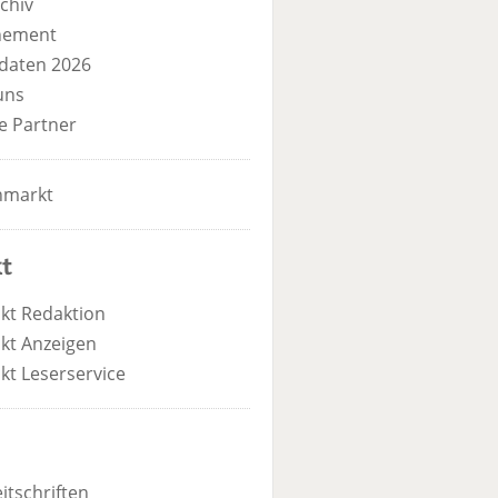
chiv
nement
daten 2026
uns
e Partner
nmarkt
t
kt Redaktion
kt Anzeigen
kt Leserservice
itschriften