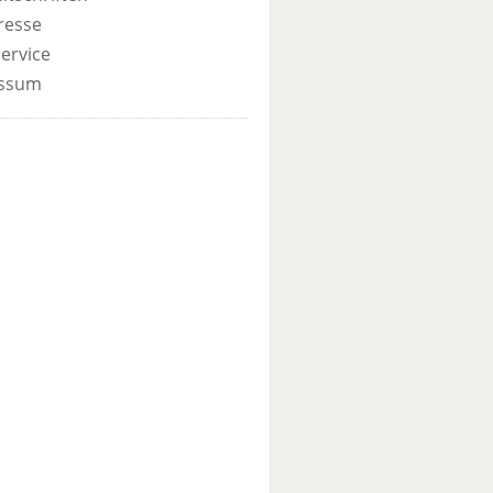
resse
ervice
ssum