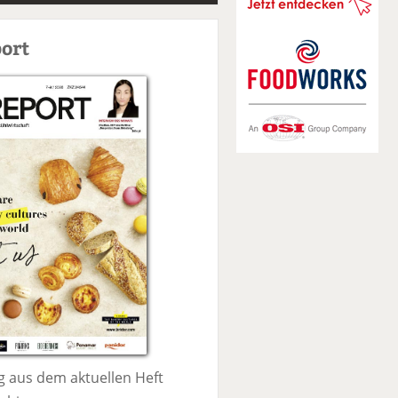
S
u
ort
c
h
e
 aus dem aktuellen Heft