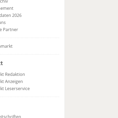
chiv
nement
daten 2026
uns
e Partner
nmarkt
t
kt Redaktion
kt Anzeigen
kt Leserservice
itschriften