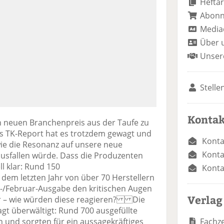
Heftar
Abon
Media
Über 
Unser
Stelle
Kontak
n neuen Branchenpreis aus der Taufe zu
s TK-Report hat es trotzdem gewagt und
Konta
wie die Resonanz auf unsere neue
Konta
ausfallen würde. Dass die Produzenten
l klar: Rund 150
Konta
em letzten Jahr von über 70 Herstellern
ar-/Februar-Ausgabe den kritischen Augen
Verlag
r – wie würden diese reagieren? Die
gt überwältigt: Rund 700 ausgefüllte
Fachze
n und sorgten für ein aussagekräftiges