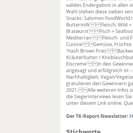
valides Endergebnis in alle
Wahl stehen diese sieben ver
Snacks: Salomon FoodWorld mi
Buttermilk' Fleisch, Wild + G
Bratwurst' Fisch + Seafood:
Mediterran' Fleisch- und Fis
Cuisine' Gemüse, Früchte + 
'Hash Brown Fries' Backwaren
Kräuterbutter / Knoblauchbu
Eiscreme' In den Gewinnerpr
angesagt und erfolgreich ist 
Nachhaltigkeit, Vegan/Vegeta
gratulieren den Gewinnern gan
2021. Alle weiteren Infos z
die Siegerinterviews lesen Si
unter diesem Link online. Que
Der TK-Report-Newsletter:
H
Stichworte