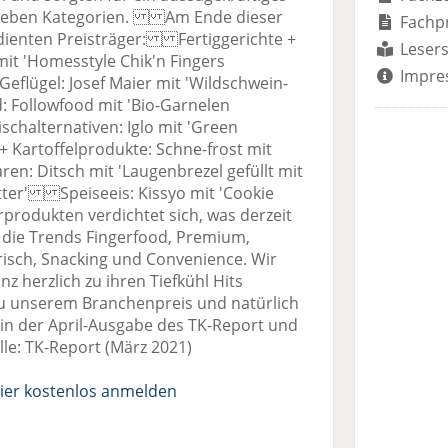
n sieben Kategorien. Am Ende dieser
Fachp
dienten Preisträger: Fertiggerichte +
Lesers
t 'Homesstyle Chik'n Fingers
Impre
eflügel: Josef Maier mit 'Wildschwein-
 Followfood mit 'Bio-Garnelen
chalternativen: Iglo mit 'Green
Kartoffelprodukte: Schne-frost mit
: Ditsch mit 'Laugenbrezel gefüllt mit
tter' Speiseeis: Kissyo mit 'Cookie
odukten verdichtet sich, was derzeit
– die Trends Fingerfood, Premium,
risch, Snacking und Convenience. Wir
z herzlich zu ihren Tiefkühl Hits
u unserem Branchenpreis und natürlich
e in der April-Ausgabe des TK-Report und
lle: TK-Report (März 2021)
ier kostenlos anmelden