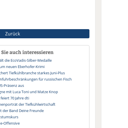
Zurück
Sie auch interessieren
lt die EcoVadis-Silber-Medaille
um neuen Eberhofer-Krimi
hert Tiefkühlbranche starkes Juni-Plus
infuhrbeschränkungen für russischen Fisch
US-Präsenz aus
agne mit Luca Toni und Matze Knop
feiert 70 Jahre dti
chenporträt der Tiefkühlwirtschaft
t der Band Deine Freunde
hstumskurs
te-Offensive