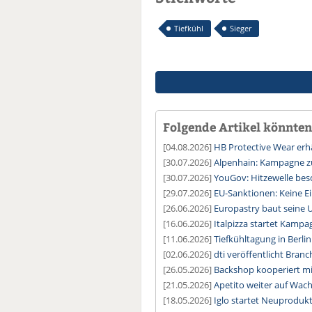
Tiefkühl
Sieger
Folgende Artikel könnten 
[04.08.2026]
HB Protective Wear erhä
[30.07.2026]
Alpenhain: Kampagne z
[30.07.2026]
YouGov: Hitzewelle besc
[29.07.2026]
EU-Sanktionen: Keine E
[26.06.2026]
Europastry baut seine 
[16.06.2026]
Italpizza startet Kamp
[11.06.2026]
Tiefkühltagung in Berlin 
[02.06.2026]
dti veröffentlicht Bran
[26.05.2026]
Backshop kooperiert mi
[21.05.2026]
Apetito weiter auf Wac
[18.05.2026]
Iglo startet Neuproduk