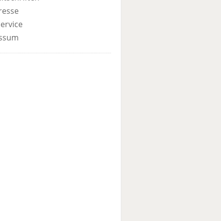
resse
ervice
ssum