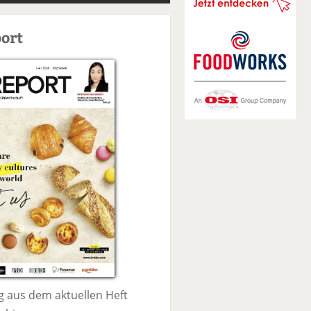
S
u
ort
c
h
e
 aus dem aktuellen Heft