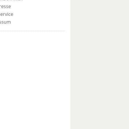
resse
ervice
ssum