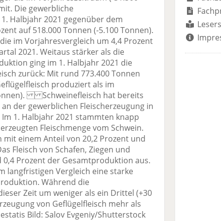
 mit. Die gewerbliche
Fachp
 1. Halbjahr 2021 gegenüber dem
Lesers
zent auf 518.000 Tonnen (-5.100 Tonnen).
Impre
die im Vorjahresvergleich um 4,4 Prozent
rtal 2021. Weitaus stärker als die
uktion ging im 1. Halbjahr 2021 die
eisch zurück: Mit rund 773.400 Tonnen
flügelfleisch produziert als im
Tonnen). Schweinefleisch hat bereits
l an der gewerblichen Fleischerzeugung in
. Im 1. Halbjahr 2021 stammten knapp
er erzeugten Fleischmenge vom Schwein.
h mit einem Anteil von 20,2 Prozent und
 Das Fleisch von Schafen, Ziegen und
d 0,4 Prozent der Gesamtproduktion aus.
im langfristigen Vergleich eine starke
produktion. Während die
ieser Zeit um weniger als ein Drittel (+30
 Erzeugung von Geflügelfleisch mehr als
estatis Bild: Salov Evgeniy/Shutterstock