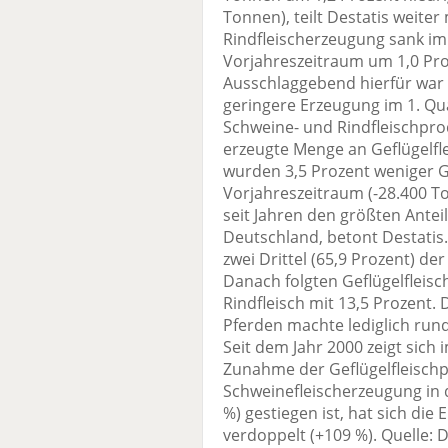
Tonnen), teilt Destatis weiter
Rindfleischerzeugung sank im
Vorjahreszeitraum um 1,0 Pro
Ausschlaggebend hierfür war 
geringere Erzeugung im 1. Qua
Schweine- und Rindfleischprod
erzeugte Menge an Geflügelfl
wurden 3,5 Prozent weniger Ge
Vorjahreszeitraum (-28.400 
seit Jahren den größten Antei
Deutschland, betont Destatis
zwei Drittel (65,9 Prozent) d
Danach folgten Geflügelfleisc
Rindfleisch mit 13,5 Prozent.
Pferden machte lediglich run
Seit dem Jahr 2000 zeigt sich 
Zunahme der Geflügelfleisch
Schweinefleischerzeugung in d
%) gestiegen ist, hat sich die
verdoppelt (+109 %). Quelle: D