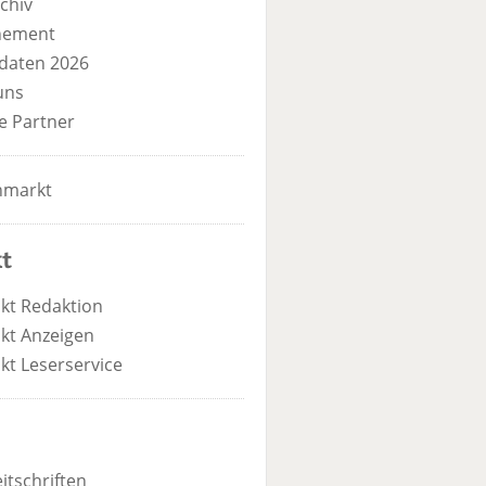
chiv
nement
daten 2026
uns
e Partner
nmarkt
t
kt Redaktion
kt Anzeigen
kt Leserservice
itschriften