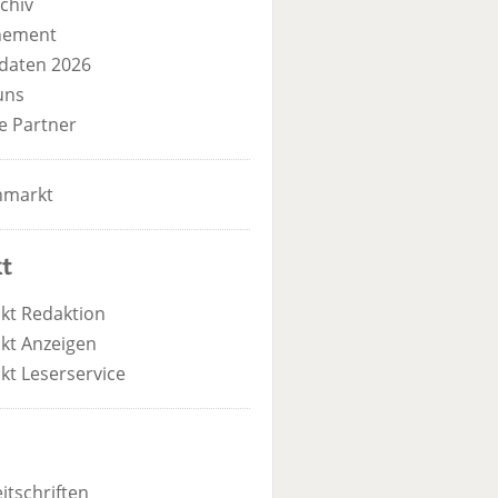
chiv
nement
daten 2026
uns
e Partner
nmarkt
t
kt Redaktion
kt Anzeigen
kt Leserservice
itschriften