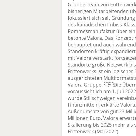
Gründerteam von Frittenwerk 
bisherigen Mitarbeitenden
fokussiert sich seit Gründun
des kanadischen Imbiss-Klassi
Pommesmanufaktur über ein h
betonte Valora. Das Konzept h
behauptet und auch während
Standorten kräftig expandiert
mit Valora verstärkt fortsetzen
Standorte große Netzwerk b
Frittenwerks ist ein logische
ausgerichteten Multiformatstr
Valora Gruppe. Die Übernah
voraussichtlich am 1. Juli 20
wurde Stillschweigen vereinba
Finanzmitteln, erklärte Valora
Außenumsatz von gut 23 Milli
Millionen Euro. Valora erwart
Skalierung bis 2025 mehr als v
Frittenwerk (Mai 2022)