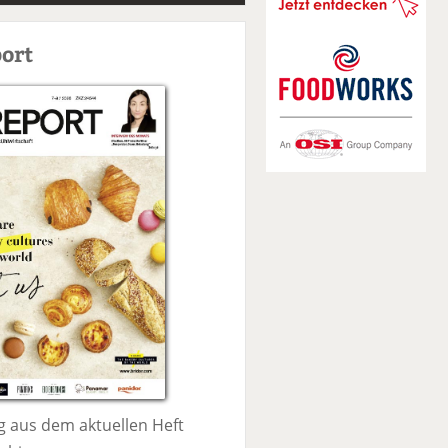
S
u
ort
c
h
e
 aus dem aktuellen Heft