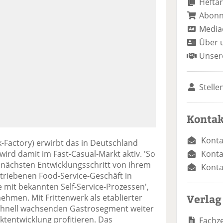
Heftar
Abon
Media
Über 
Unser
Stelle
Kontak
Konta
k-Factory) erwirbt das in Deutschland
Konta
ird damit im Fast-Casual-Markt aktiv. 'So
 nächsten Entwicklungsschritt von ihrem
Konta
triebenen Food-Service-Geschäft in
 mit bekannten Self-Service-Prozessen',
Verlag
ehmen. Mit Frittenwerk als etablierter
schnell wachsenden Gastrosegment weiter
tentwicklung profitieren. Das
Fachze