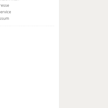
resse
ervice
ssum