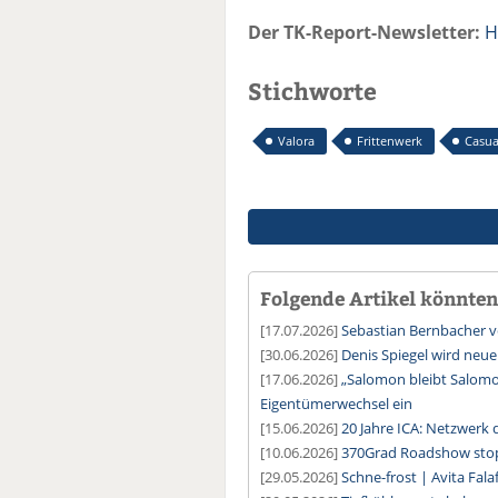
Der TK-Report-Newsletter:
H
Stichworte
Valora
Frittenwerk
Casua
Folgende Artikel könnten 
[17.07.2026]
Sebastian Bernbacher v
[30.06.2026]
Denis Spiegel wird ne
[17.06.2026]
„Salomon bleibt Salomo
Eigentümerwechsel ein
[15.06.2026]
20 Jahre ICA: Netzwerk 
[10.06.2026]
370Grad Roadshow sto
[29.05.2026]
Schne-frost | Avita Falaf