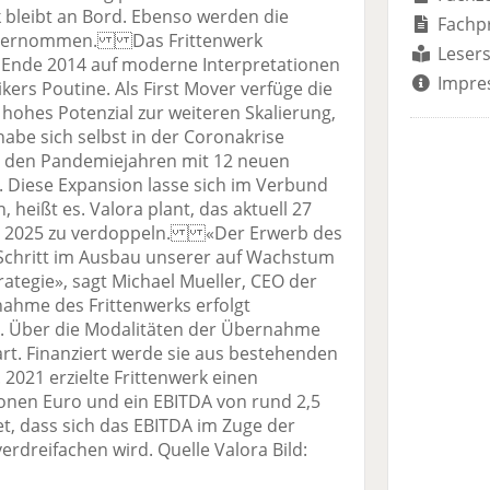
bleibt an Bord. Ebenso werden die
Fachp
 übernommen. Das Frittenwerk
Lesers
g Ende 2014 auf moderne Interpretationen
Impre
kers Poutine. Als First Mover verfüge die
ohes Potenzial zur weiteren Skalierung,
abe sich selbst in der Coronakrise
 den Pandemiejahren mit 12 neuen
. Diese Expansion lasse sich im Verbund
, heißt es. Valora plant, das aktuell 27
is 2025 zu verdoppeln. «Der Erwerb des
r Schritt im Ausbau unserer auf Wachstum
ategie», sagt Michael Mueller, CEO der
me des Frittenwerks erfolgt
22. Über die Modalitäten der Übernahme
rt. Finanziert werde sie aus bestehenden
. 2021 erzielte Frittenwerk einen
onen Euro und ein EBITDA von rund 2,5
et, dass sich das EBITDA im Zuge der
erdreifachen wird. Quelle Valora Bild: