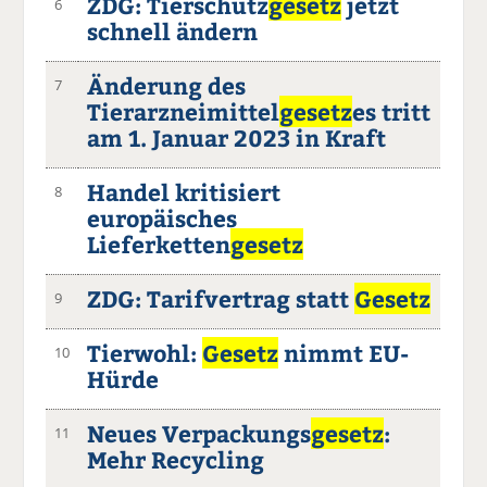
ZDG: Tierschutz
gesetz
jetzt
6
schnell ändern
Änderung des
7
Tierarzneimittel
gesetz
es tritt
am 1. Januar 2023 in Kraft
Handel kritisiert
8
europäisches
Lieferketten
gesetz
ZDG: Tarifvertrag statt
Gesetz
9
Tierwohl:
Gesetz
nimmt EU-
10
Hürde
Neues Verpackungs
gesetz
:
11
Mehr Recycling