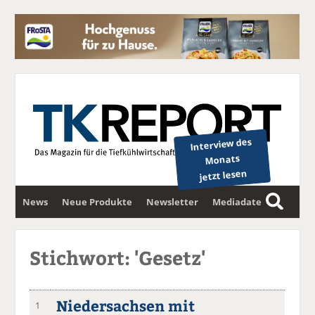
Interview des
Monats
jetzt lesen
News
Neue Produkte
Newsletter
Mediadaten
S
u
c
Stichwort: 'Gesetz'
h
e
Niedersachsen mit
1