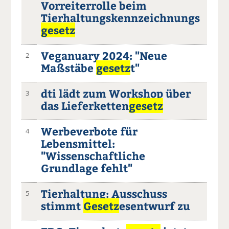
Vorreiterrolle beim
Tierhaltungskennzeichnungs
gesetz
Veganuary 2024: "Neue
2
Maßstäbe
gesetz
t"
dti lädt zum Workshop über
3
das Lieferketten
gesetz
Werbeverbote für
4
Lebensmittel:
"Wissenschaftliche
Grundlage fehlt"
Tierhaltung: Ausschuss
5
stimmt
Gesetz
esentwurf zu