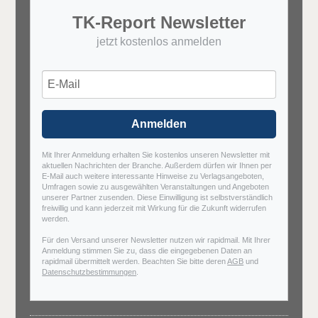
TK-Report Newsletter
jetzt kostenlos anmelden
Anmelden
Mit Ihrer Anmeldung erhalten Sie kostenlos unseren Newsletter mit
aktuellen Nachrichten der Branche. Außerdem dürfen wir Ihnen per
E-Mail auch weitere interessante Hinweise zu Verlagsangeboten,
Umfragen sowie zu ausgewählten Veranstaltungen und Angeboten
unserer Partner zusenden. Diese Einwilligung ist selbstverständlich
freiwillig und kann jederzeit mit Wirkung für die Zukunft widerrufen
werden.
Für den Versand unserer Newsletter nutzen wir rapidmail. Mit Ihrer
Anmeldung stimmen Sie zu, dass die eingegebenen Daten an
rapidmail übermittelt werden. Beachten Sie bitte deren
AGB
und
Datenschutzbestimmungen
.