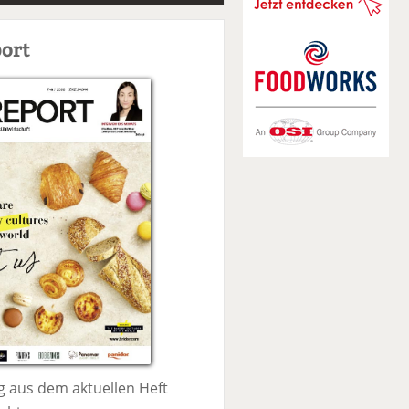
S
u
ort
c
h
e
 aus dem aktuellen Heft