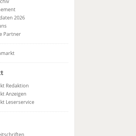
chiv
nement
daten 2026
uns
e Partner
nmarkt
t
kt Redaktion
kt Anzeigen
kt Leserservice
itschriften