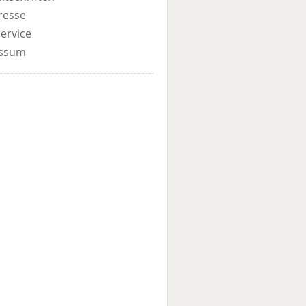
resse
ervice
ssum