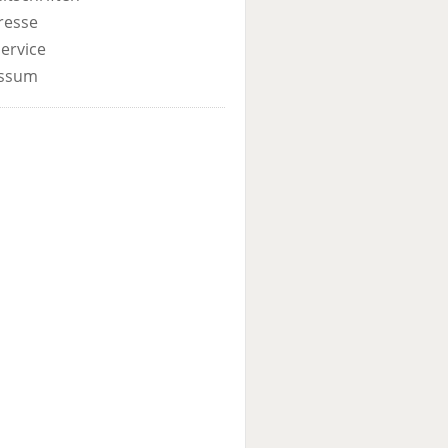
resse
ervice
ssum