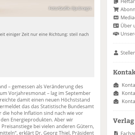
Heftar
Foto/Grafik: Ilija Erceg/s
Abon
Media
Über 
Unser
it einiger Zeit nur eine Richtung: steil nach
Stelle
Kontak
Konta
hland – gemessen als Veränderung des
Konta
 zum Vorjahresmonat – lag im September
rreichte damit einen neuen Höchststand
Konta
vermeldet das das Statistische Bundesamt
 die hohe Inflation sind nach wie vor
Verlag
den Energieprodukten. Aber wir
reisanstiege bei vielen anderen Gütern,
teln“, erklärt Dr. Georg Thiel, Präsident
Fachze