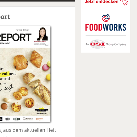
S
u
ort
c
h
e
 aus dem aktuellen Heft