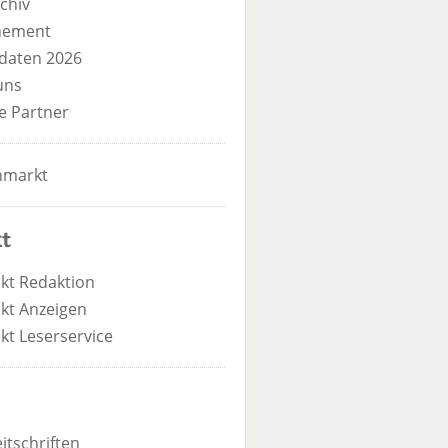
chiv
nement
daten 2026
uns
e Partner
nmarkt
t
kt Redaktion
kt Anzeigen
kt Leserservice
itschriften