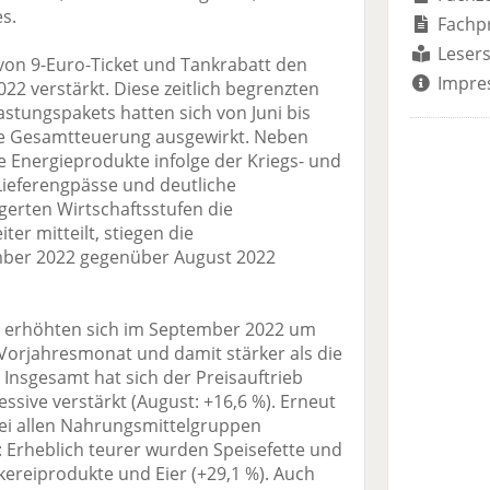
es.
Fachp
Lesers
on 9-Euro-Ticket und Tankrabatt den
Impre
22 verstärkt. Diese zeitlich begrenzten
tungspakets hatten sich von Juni bis
e Gesamtteuerung ausgewirkt. Neben
le Energieprodukte infolge der Kriegs- und
Lieferengpässe und deutliche
gerten Wirtschaftsstufen die
iter mitteilt, stiegen die
mber 2022 gegenüber August 2022
l erhöhten sich im September 2022 um
orjahresmonat und damit stärker als die
Insgesamt hat sich der Preisauftrieb
essive verstärkt (August: +16,6 %). Erneut
i allen Nahrungsmittelgruppen
Erheblich teurer wurden Speisefette und
kereiprodukte und Eier (+29,1 %). Auch