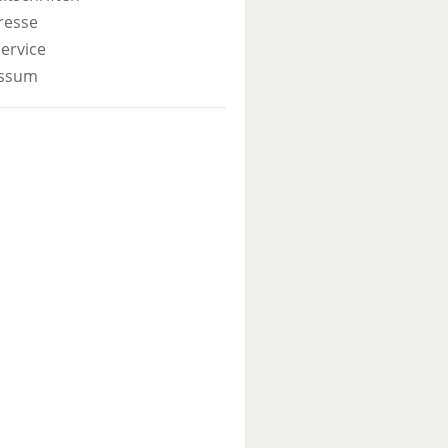
resse
ervice
ssum