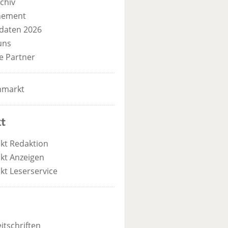
chiv
nement
daten 2026
uns
e Partner
nmarkt
t
kt Redaktion
kt Anzeigen
kt Leserservice
itschriften