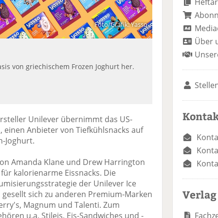
Heftar
Abon
Foto/Grafik: Yasso
Media
Über 
Unser
Basis von griechischem Frozen Joghurt her.
Stelle
Kontak
steller Unilever übernimmt das US-
einen Anbieter von Tiefkühlsnacks auf
Konta
n-Joghurt.
Konta
von Amanda Klane und Drew Harrington
Konta
 für kalorienarme Eissnacks. Die
umisierungsstrategie der Unilever Ice
Verlag
 gesellt sich zu anderen Premium-Marken
Jerry's, Magnum und Talenti. Zum
Fachze
hören u.a. Stileis, Eis-Sandwiches und -