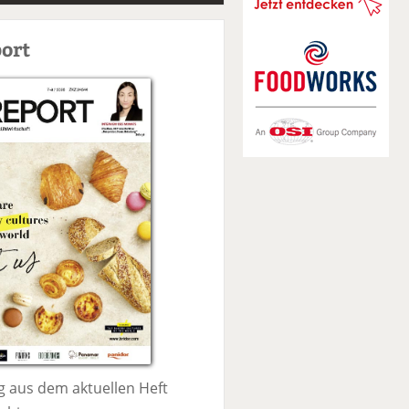
S
u
ort
c
h
e
 aus dem aktuellen Heft