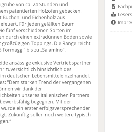
igruhe von ca. 24 Stunden und
Fachp
nem patentierten Holzofen gebacken.
Lesers
it Buchen- und Eichenholz aus
Impre
befeuert. Für jeden gefällten Baum
Die fünf verschiedenen Sorten im
hen durch einen extradünnen Boden sowie
t großzügigen Toppings. Die Range reicht
5 Formaggi“ bis zu „Salamino“.
ide ansässige exklusive Vertriebspartner
hr zuversichtlich hinsichtlich des
a im deutschen Lebensmitteleinzelhandel.
es: "Dem starken Trend der vergangenen
önnen wir dank der
chkeiten unseres italienischen Partners
tbewerbsfähig begegnen. Mit der
 wurde ein erster erfolgsversprechender
tigt. Zukünftig sollen noch weitere typisch
lgen.“