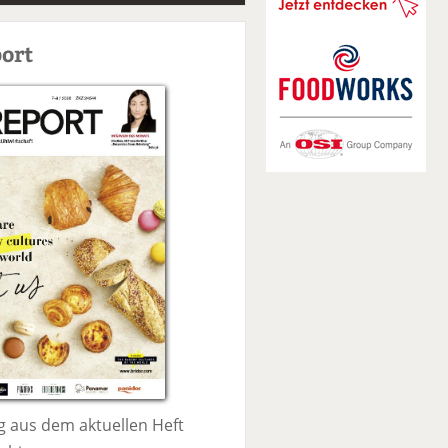
S
u
ort
c
h
e
 aus dem aktuellen Heft