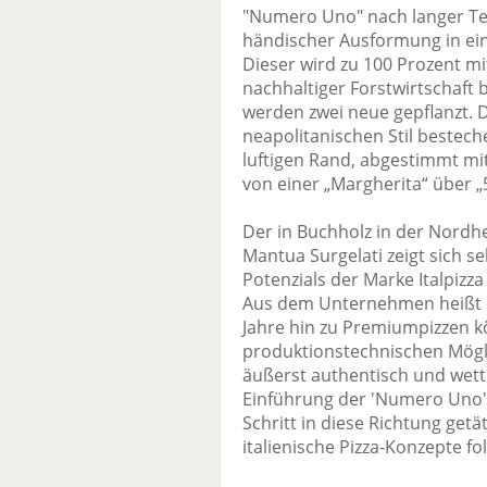
"Numero Uno" nach langer Te
händischer Ausformung in ei
Dieser wird zu 100 Prozent m
nachhaltiger Forstwirtschaft 
werden zwei neue gepflanzt. 
neapolitanischen Stil bestec
luftigen Rand, abgestimmt mi
von einer „Margherita“ über „
Der in Buchholz in der Nordhe
Mantua Surgelati zeigt sich se
Potenzials der Marke Italpizz
Aus dem Unternehmen heißt 
Jahre hin zu Premiumpizzen k
produktionstechnischen Mögli
äußerst authentisch und wet
Einführung der 'Numero Uno'
Schritt in diese Richtung getä
italienische Pizza-Konzepte fo