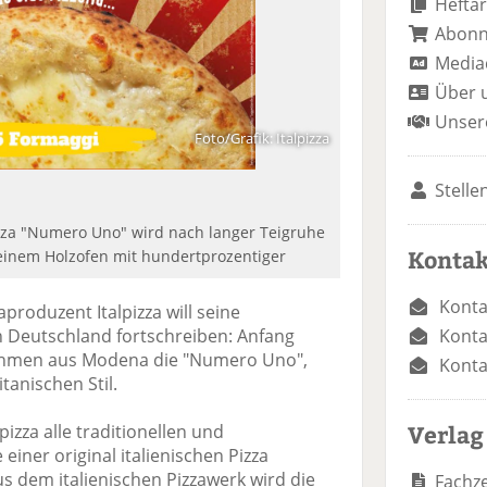
Heftar
Abon
Media
Über 
Unser
Foto/Grafik: Italpizza
Stelle
za "Numero Uno" wird nach langer Teigruhe
Kontak
inem Holzofen mit hundertprozentiger
Konta
produzent Italpizza will seine
Konta
in Deutschland fortschreiben: Anfang
ehmen aus Modena die "Numero Uno",
Konta
tanischen Stil.
Verlag
pizza alle traditionellen und
ner original italienischen Pizza
us dem italienischen Pizzawerk wird die
Fachze