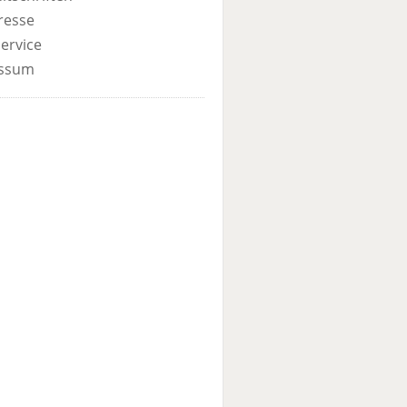
resse
ervice
ssum