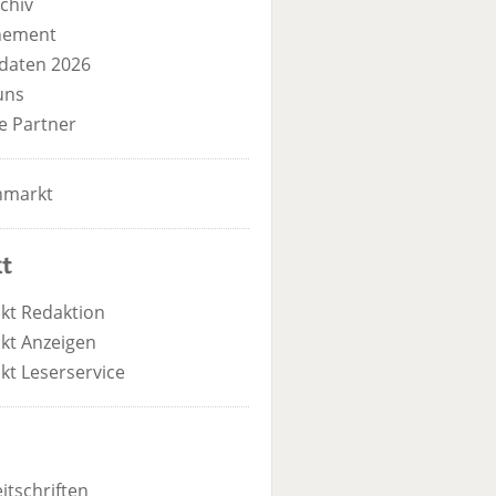
chiv
nement
daten 2026
uns
e Partner
nmarkt
t
kt Redaktion
kt Anzeigen
kt Leserservice
itschriften