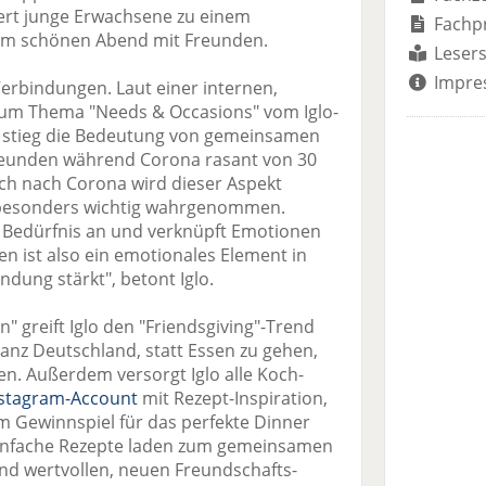
ert junge Erwachsene zu einem
Fachp
nem schönen Abend mit Freunden.
Lesers
Impre
rbindungen. Laut einer internen,
zum Thema "Needs & Occasions" vom Iglo-
stieg die Bedeutung von gemeinsamen
Freunden während Corona rasant von 30
uch nach Corona wird dieser Aspekt
s besonders wichtig wahrgenommen.
es Bedürfnis an und verknüpft Emotionen
 ist also ein emotionales Element in
ndung stärkt", betont Iglo.
 greift Iglo den "Friendsgiving"-Trend
 ganz Deutschland, statt Essen zu gehen,
. Außerdem versorgt Iglo alle Koch-
nstagram-Account
mit Rezept-Inspiration,
m Gewinnspiel für das perfekte Dinner
einfache Rezepte laden zum gemeinsamen
nd wertvollen, neuen Freundschafts-