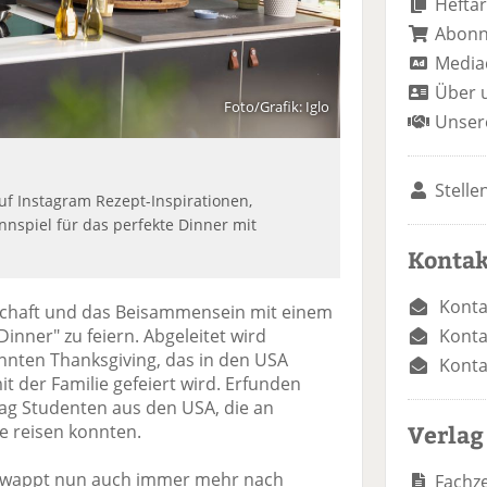
Heftar
Abon
Media
Über 
Foto/Grafik: Iglo
Unser
Stelle
auf Instagram Rezept-Inspirationen,
nnspiel für das perfekte Dinner mit
Kontak
Konta
ndschaft und das Beisammensein mit einem
Konta
nner" zu feiern. Abgeleitet wird
nnten Thanksgiving, das in den USA
Konta
t der Familie gefeiert wird. Erfunden
tag Studenten aus den USA, die an
Verlag
e reisen konnten.
chwappt nun auch immer mehr nach
Fachze