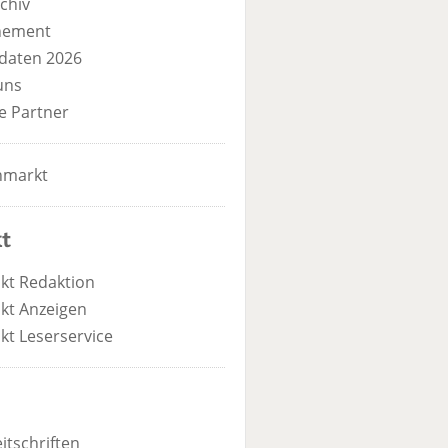
chiv
nement
daten 2026
uns
e Partner
nmarkt
t
kt Redaktion
kt Anzeigen
kt Leserservice
itschriften