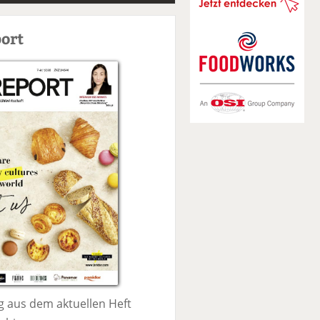
S
u
ort
c
h
e
 aus dem aktuellen Heft