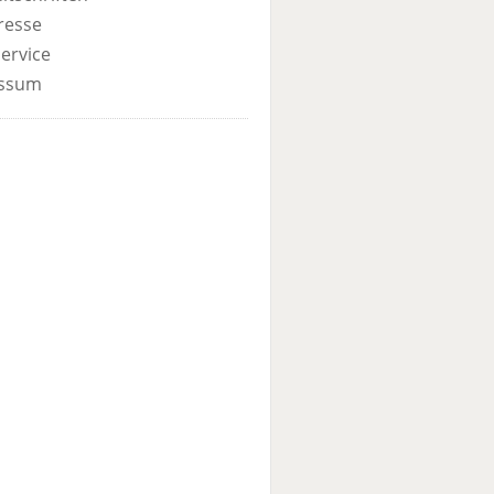
resse
ervice
ssum