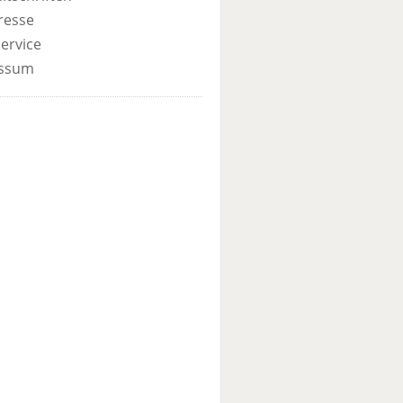
resse
ervice
ssum