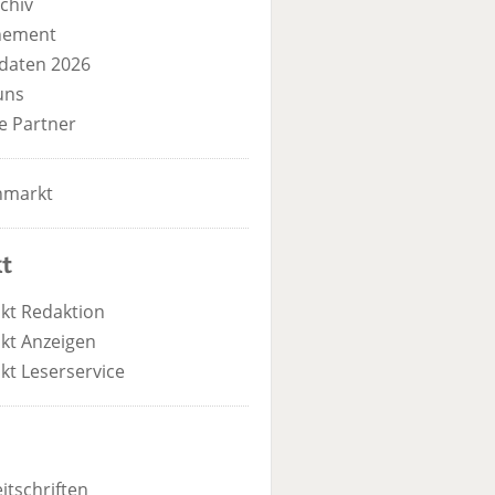
chiv
nement
daten 2026
uns
e Partner
nmarkt
t
kt Redaktion
kt Anzeigen
kt Leserservice
itschriften