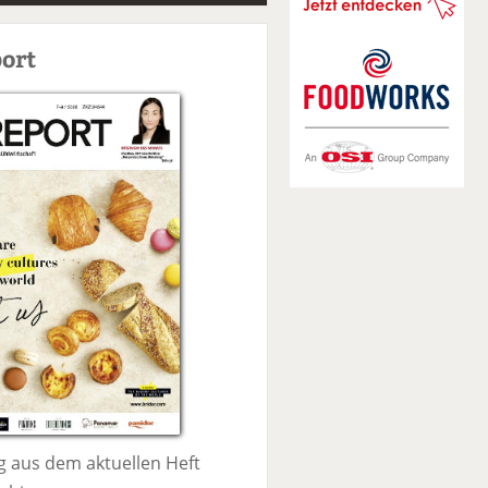
S
u
ort
c
h
e
 aus dem aktuellen Heft