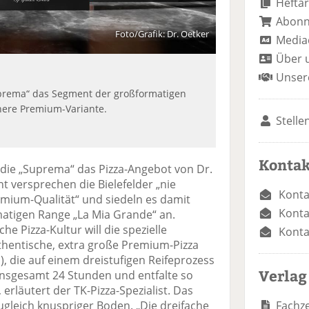
Heftar
Abon
Foto/Grafik: Dr. Oetker
Media
Über 
Unser
Suprema“ das Segment der großformatigen
here Premium-Variante.
Stelle
Kontak
die „Suprema“ das Pizza-Angebot von Dr.
t versprechen die Bielefelder „nie
Konta
emium-Qualität“ und siedeln es damit
Konta
atigen Range „La Mia Grande“ an.
he Pizza-Kultur will die spezielle
Konta
thentische, extra große Premium-Pizza
, die auf einem dreistufigen Reifeprozess
Verlag
 insgesamt 24 Stunden und entfalte so
erläutert der TK-Pizza-Spezialist. Das
Fachze
zugleich knuspriger Boden. „Die dreifache