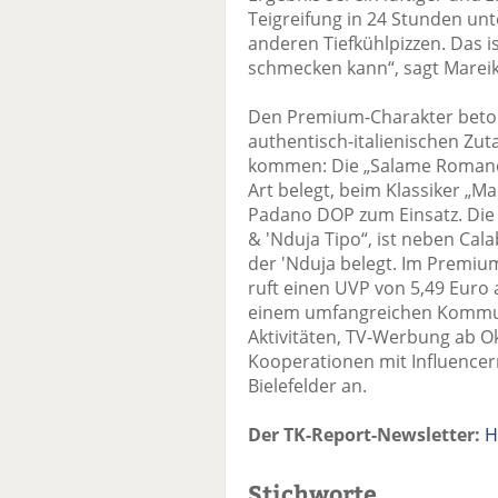
Teigreifung in 24 Stunden unt
anderen Tiefkühlpizzen. Das i
schmecken kann“, sagt Marei
Den Premium-Charakter beton
authentisch-italienischen Zuta
kommen: Die „Salame Romano“
Art belegt, beim Klassiker „
Padano DOP zum Einsatz. Die 
& 'Nduja Tipo“, ist neben Cal
der 'Nduja belegt. Im Premium
ruft einen UVP von 5,49 Euro a
einem umfangreichen Kommuni
Aktivitäten, TV-Werbung ab Ok
Kooperationen mit Influence
Bielefelder an.
Der TK-Report-Newsletter:
H
Stichworte