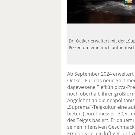
Dr. Oetker erweitert mit der „
Pizzen um eine noch authentisc
Ab September 2024 erweitert 
Oetker. Für das neue Sortimen
dagewesene Tiefkühlpizza-Pr
noch oberhalb ihrer großform
Angelehnt an die neapolitanisc
„Suprema“-Teigkultur eine au
bieten (Durchmesser: 30,5 cm)
des Teiges basiert. Er dauert
seinen intensiven Geschmack, 
Ergebnis sei ein luftiger und 