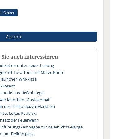
r. Oetker
Zurück
Sie auch interessieren
ikation unter neuer Leitung
agne mit Luca Toni und Matze Knop
 launchen WM-Pizza
 Prozent
reunde“ ins Tiefkühlregal
wer launchen „Gustavomat“
h in den Tiefkühlpizza-Markt ein
chtet Lukas Podolski
insatz der Feuerwehr
 Einführungskampagne zur neuen Pizza-Range
emium Tiefkühlpizza