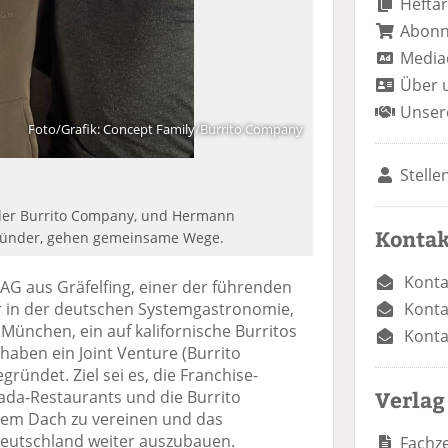
Heftar
Abon
Media
Über 
Unser
Foto/Grafik: Concept Family/Burrito Company
Stelle
r der Burrito Company, und Hermann
Kontak
Gründer, gehen gemeinsame Wege.
Konta
AG aus Gräfelfing, einer der führenden
Konta
r in der deutschen Systemgastronomie,
München, ein auf kalifornische Burritos
Konta
haben ein Joint Venture (Burrito
ündet. Ziel sei es, die Franchise-
Verlag
lada-Restaurants und die Burrito
em Dach zu vereinen und das
eutschland weiter auszubauen.
Fachze