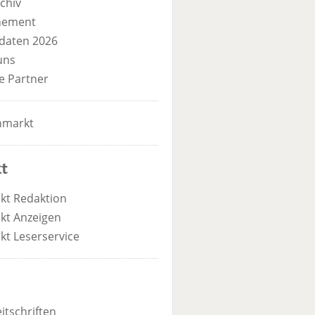
chiv
nement
daten 2026
uns
e Partner
nmarkt
t
kt Redaktion
kt Anzeigen
kt Leserservice
itschriften