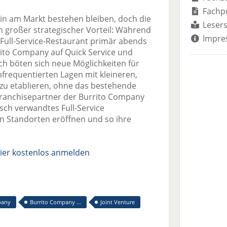
Fachp
in am Markt bestehen bleiben, doch die
Lesers
n großer strategischer Vorteil: Während
Impre
 Full-Service-Restaurant primär abends
rito Company auf Quick Service und
ch böten sich neue Möglichkeiten für
hfrequentierten Lagen mit kleineren,
 zu etablieren, ohne das bestehende
 Franchisepartner der Burrito Company
sch verwandtes Full-Service
n Standorten eröffnen und so ihre
ier kostenlos anmelden
pany
Burrito Company ...
Joint Venture