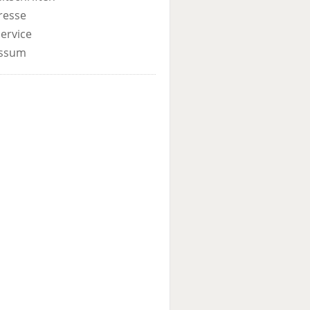
resse
ervice
ssum