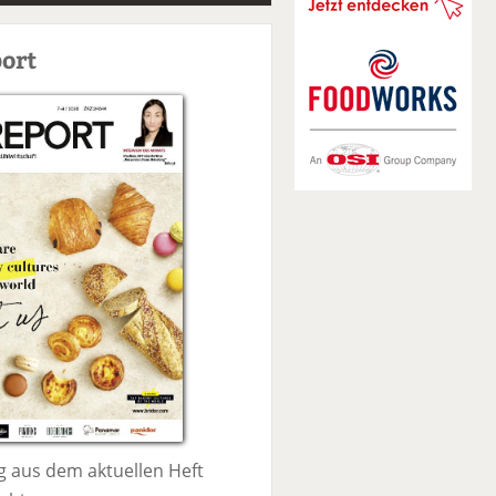
S
u
ort
c
h
e
 aus dem aktuellen Heft