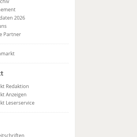
chiv
nement
daten 2026
uns
e Partner
nmarkt
t
kt Redaktion
kt Anzeigen
kt Leserservice
itschriften