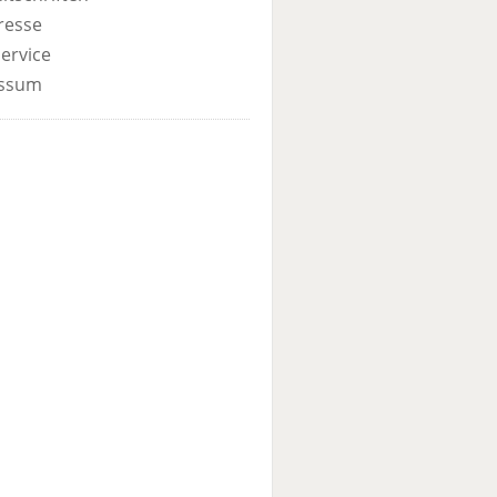
resse
ervice
ssum