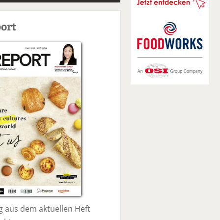
S
u
ort
c
h
e
 aus dem aktuellen Heft