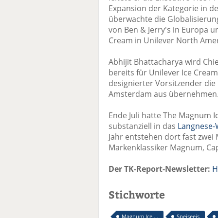
Expansion der Kategorie in d
überwachte die Globalisieru
von Ben & Jerry's in Europa un
Cream in Unilever North Amer
Abhijit Bhattacharya wird Chie
bereits für Unilever Ice Cream
designierter Vorsitzender di
Amsterdam aus übernehmen
Ende Juli hatte The Magnum 
substanziell in das
Langnese-
Jahr entstehen dort fast zwei 
Markenklassiker Magnum, Capr
Der TK-Report-Newsletter:
H
Stichworte
Magnum Ice ...
Speiseeis