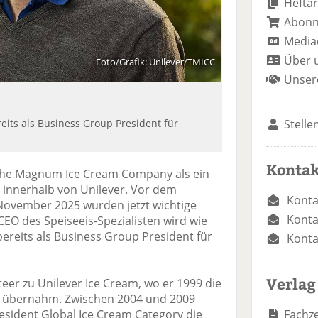
Heftar
Abon
Media
Über 
Foto/Grafik: Unilever/TMICC
Unser
Stelle
reits als Business Group President für
Kontak
rt The Magnum Ice Cream Company als ein
innerhalb von Unilever. Vor dem
Konta
November 2025 wurden jetzt wichtige
Konta
EO des Speiseeis-Spezialisten wird wie
bereits als Business Group President für
Konta
Verlag
eer zu Unilever Ice Cream, wo er 1999 die
na übernahm. Zwischen 2004 und 2009
Fachze
President Global Ice Cream Category die