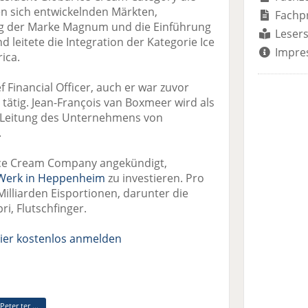
en sich entwickelnden Märkten,
Fachp
ng der Marke Magnum und die Einführung
Lesers
d leitete die Integration der Kategorie Ice
Impre
ica.
f Financial Officer, auch er war zuvor
 tätig. Jean-François van Boxmeer wird als
e Leitung des Unternehmens von
.
Ice Cream Company angekündigt,
Werk in Heppenheim
zu investieren. Pro
Milliarden Eisportionen, darunter die
i, Flutschfinger.
ier kostenlos anmelden
Peter ter ...