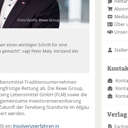
Heftar
Abon
Media
Foto/Grafik: Rewe Group (Michael Pröck)
Über 
Unser
ir einen wichtigen Schritt für eine
Stelle
äu gemacht“, sagt Peter Maly, Vorstand der
Kontak
Konta
Lebensmittel-Traditionsunternehmen
Konta
angfristige Rettung ab. Die Rewe Group,
berg Lebensmittel GmbH (FLM) sowie die
Konta
 gemeinsame Investorenvereinbarung
 Zukunft der Feneberg-Standorte im Allgäu
Verlag
hert werden.
26 ein
Insolvenzverfahren in
Fachze