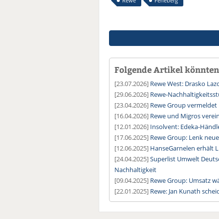
Rewe
Feneberg
Folgende Artikel könnten 
[23.07.2026]
Rewe West: Drasko Lazo
[29.06.2026]
Rewe-Nachhaltigkeitsstu
[23.04.2026]
Rewe Group vermeldet 
[16.04.2026]
Rewe und Migros verei
[12.01.2026]
Insolvent: Edeka-Händl
[17.06.2025]
Rewe Group: Lenk neuer
[12.06.2025]
HanseGarnelen erhält L
[24.04.2025]
Superlist Umwelt Deuts
Nachhaltigkeit
[09.04.2025]
Rewe Group: Umsatz wäc
[22.01.2025]
Rewe: Jan Kunath schei