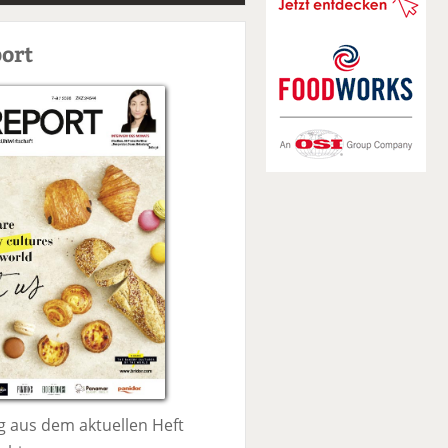
S
u
ort
c
h
e
 aus dem aktuellen Heft