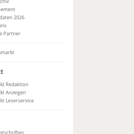
chiv
nement
daten 2026
uns
e Partner
nmarkt
t
kt Redaktion
kt Anzeigen
kt Leserservice
itschriften