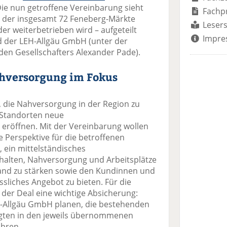
Die nun getroffene Vereinbarung sieht
Fachp
il der insgesamt 72 Feneberg-Märkte
Lesers
r weiterbetrieben wird – aufgeteilt
Impre
 der LEH-Allgäu GmbH (unter der
en Gesellschafters Alexander Pade).
ahversorgung im Fokus
s, die Nahversorgung in der Region zu
 Standorten neue
 eröffnen. Mit der Vereinbarung wollen
ge Perspektive für die betroffenen
s, ein mittelständisches
halten, Nahversorgung und Arbeitsplätze
land zu stärken sowie den Kundinnen und
ssliches Angebot zu bieten. Für die
e der Deal eine wichtige Absicherung:
H-Allgäu GmbH planen, die bestehenden
igten in den jeweils übernommenen
ühren.