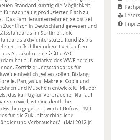
uen Standard künftig die Möglichkeit,
Fachp
h für nachhaltig produzierten Fisch zu
Lesers
ost. Das Familienunternehmen selbst sei
Impre
on Zuchtfisch in Deutschland gewesen und
ätsstandards im Sortiment die
tandards aktiv unterstützt. Rund 25 bis
elener Tiefkühlheimdienst verkauften
n aus Aquakulturen. Die ASC-
erdam hat auf Initiative des WWF bereits
nnen, Zertifizierungsstandards für
tweit einheitlich gelten sollen. Bislang
orelle, Pangasius, Makrele, Cobia und
eeohren und Muscheln entwickelt. 'Mit der
s, das künftig für Verbraucher klar auf
r sein wird, ist eine deutliche
 Fischen gegeben', wertet Bofrost. 'Mit
es für die Zukunft verbindliche
 Händler und Verbraucher.' (Mai 2012 jr)