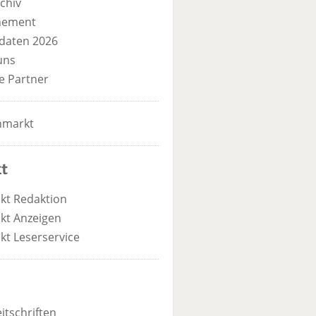
chiv
nement
daten 2026
uns
e Partner
nmarkt
t
kt Redaktion
kt Anzeigen
kt Leserservice
itschriften