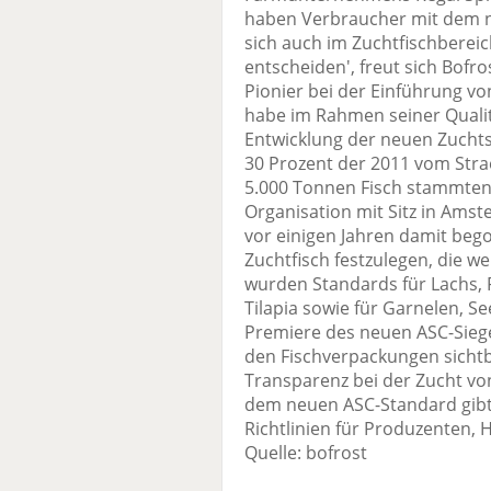
haben Verbraucher mit dem ne
sich auch im Zuchtfischbereic
entscheiden', freut sich Bofr
Pionier bei der Einführung v
habe im Rahmen seiner Qualit
Entwicklung der neuen Zuchts
30 Prozent der 2011 vom Stra
5.000 Tonnen Fisch stammte
Organisation mit Sitz in Amst
vor einigen Jahren damit bego
Zuchtfisch festzulegen, die wel
wurden Standards für Lachs, F
Tilapia sowie für Garnelen, S
Premiere des neuen ASC-Siegel
den Fischverpackungen sichtba
Transparenz bei der Zucht von
dem neuen ASC-Standard gibt 
Richtlinien für Produzenten,
Quelle: bofrost