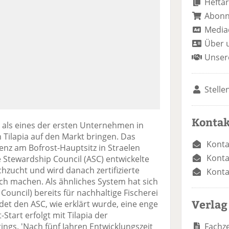
Heftar
Abon
Media
Über 
Unser
Stelle
Kontak
s als eines der ersten Unternehmen in
n Tilapia auf den Markt bringen. Das
Konta
enz am Bofrost-Hauptsitz in Straelen
Konta
 Stewardship Council (ASC) entwickelte
chzucht und wird danach zertifizierte
Konta
ch machen. Als ähnliches System hat sich
ouncil) bereits für nachhaltige Fischerei
Verlag
det den ASC, wie erklärt wurde, eine enge
tart erfolgt mit Tilapia der
Fachze
gs. 'Nach fünf Jahren Entwicklungszeit