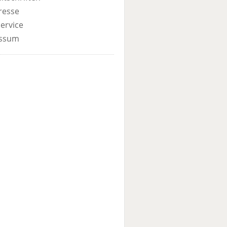
resse
ervice
ssum