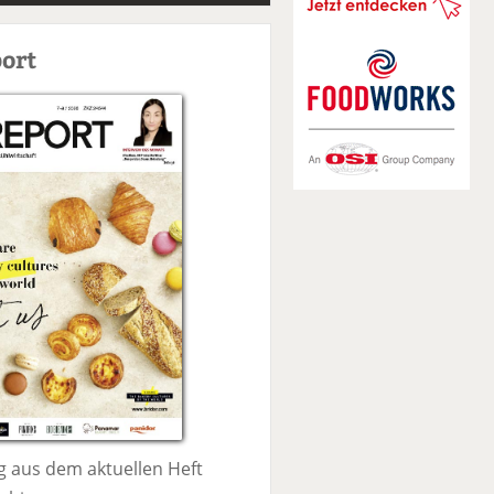
S
u
ort
c
h
e
 aus dem aktuellen Heft