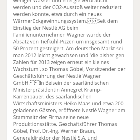
weniger Wasser und Energie verbraucht
werden und der CO2-Ausstoß weiter reduziert
werden konnte, etwa durch ein neues
Wärmerückgewinnungssystem. Seit dem
Einstieg der Nestlé AG beim
Familienunternehmen Wagner wurde der
Absatz von Tiefkühl-Pizzen um insgesamt rund
50 Prozent gesteigert. Am deutschen Markt sei
man 2012 leicht gewachsen und 'die bisherigen
Zahlen für 2013 zeigen erneut ein kleines
Wachstum', so Thomas Göbel, Vorsitzender der
Geschäftsführung der Nestlé Wagner
GmbH. In Beisein der saarländischen
Ministerpräsidentin Annegret Kramp-
Karrenbauer, des saarländischen
Wirtschaftsministers Heiko Maas und etwa 200
geladenen Gästen, eröffnete Nestlé Wagner am
Stammsitz der Firma seine neue
Produktionsstätte. Geschäftsführer Thomas
Göbel, Prof. Dr.-Ing. Werner Braun,
Generaldirektor der Nestlé S.A. und