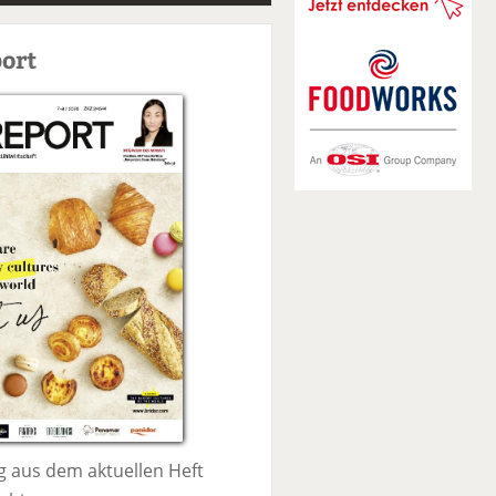
S
u
ort
c
h
e
 aus dem aktuellen Heft