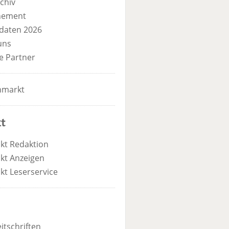
chiv
nement
daten 2026
uns
e Partner
nmarkt
t
kt Redaktion
kt Anzeigen
kt Leserservice
itschriften