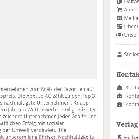
Heftar
Abon
Media
Über 
Unser
Stelle
Kontak
Konta
nternehmen zum Kreis der Favoriten auf
Konta
preis. Die Apetito AG zählt zu den Top 3
ds nachhaltigste Unternehmen'. Knapp
Konta
esem Jahr am Wettbewerb beteiligt. Der
is zeichnet Unternehmen jeder Größe und
Verlag
aftlichen Erfolg mit sozialer
der Umwelt verbinden. 'Die
it unserem langjährigen Nachhaltigkeits-
Fachze