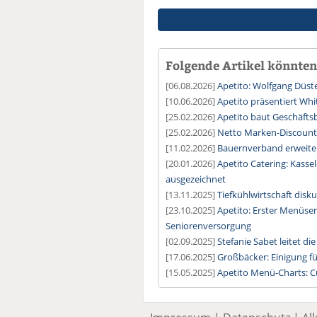
Folgende Artikel könnten 
[06.08.2026]
Apetito: Wolfgang Düste
[10.06.2026]
Apetito präsentiert Wh
[25.02.2026]
Apetito baut Geschäftsb
[25.02.2026]
Netto Marken-Discount 
[11.02.2026]
Bauernverband erweiter
[20.01.2026]
Apetito Catering: Kasse
ausgezeichnet
[13.11.2025]
Tiefkühlwirtschaft disk
[23.10.2025]
Apetito: Erster Menüse
Seniorenversorgung
[02.09.2025]
Stefanie Sabet leitet 
[17.06.2025]
Großbäcker: Einigung für
[15.05.2025]
Apetito Menü-Charts: C