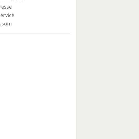
resse
ervice
ssum