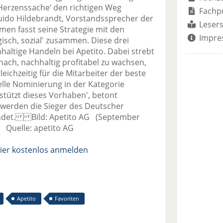
Herzenssache‘ den richtigen Weg
Fachp
uido Hildebrandt, Vorstandssprecher der
Lesers
 fasst seine Strategie mit den
Impre
isch, sozial' zusammen. Diese drei
haltige Handeln bei Apetito. Dabei strebt
ch, nachhaltig profitabel zu wachsen,
ichzeitig für die Mitarbeiter der beste
uelle Nominierung in der Kategorie
stützt dieses Vorhaben', betont
werden die Sieger des Deutscher
ündet. Bild: Apetito AG (September
 Quelle: apetito AG
ier kostenlos anmelden
Apetito
Favoriten