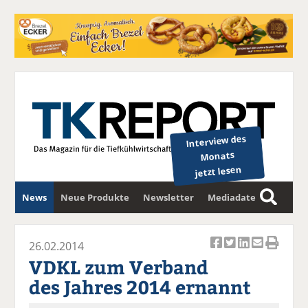
Interview des
Monats
jetzt lesen
News
Neue Produkte
Newsletter
Mediadaten
S
u
c
26.02.2014
Ar
Ar
Ar
Ar
Ar
h
VDKL zum Verband
ti
ti
ti
ti
ti
e
des Jahres 2014 ernannt
k
k
k
k
k
el
el
el
el
el