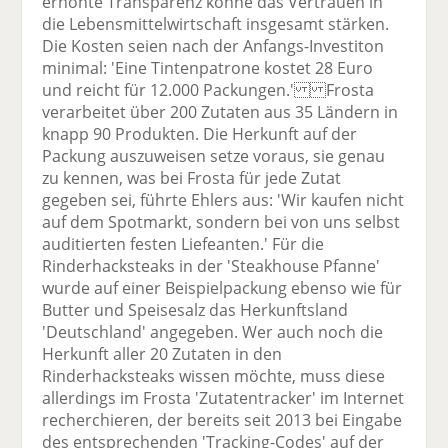
erhöhte Transparenz könne das Vertrauen in
die Lebensmittelwirtschaft insgesamt stärken.
Die Kosten seien nach der Anfangs-Investiton
minimal: 'Eine Tintenpatrone kostet 28 Euro
und reicht für 12.000 Packungen.' Frosta
verarbeitet über 200 Zutaten aus 35 Ländern in
knapp 90 Produkten. Die Herkunft auf der
Packung auszuweisen setze voraus, sie genau
zu kennen, was bei Frosta für jede Zutat
gegeben sei, führte Ehlers aus: 'Wir kaufen nicht
auf dem Spotmarkt, sondern bei von uns selbst
auditierten festen Liefeanten.' Für die
Rinderhacksteaks in der 'Steakhouse Pfanne'
wurde auf einer Beispielpackung ebenso wie für
Butter und Speisesalz das Herkunftsland
'Deutschland' angegeben. Wer auch noch die
Herkunft aller 20 Zutaten in den
Rinderhacksteaks wissen möchte, muss diese
allerdings im Frosta 'Zutatentracker' im Internet
recherchieren, der bereits seit 2013 bei Eingabe
des entsprechenden 'Tracking-Codes' auf der