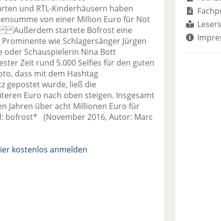
rten und RTL-Kinderhäusern haben
Fachp
ndensumme von einer Million Euro für Not
Lesers
n. Außerdem startete Bofrost eine
Impre
ch Prominente wie Schlagersänger Jürgen
ke oder Schauspielerin Nina Bott
ester Zeit rund 5.000 Selfies für den guten
oto, dass mit dem Hashtag
 gepostet wurde, ließ die
eren Euro nach oben steigen. Insgesamt
n Jahren über acht Millionen Euro für
d: bofrost* (November 2016, Autor: Marc
ier kostenlos anmelden