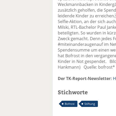
Weckmannbacken in Kindergä
zusätzlich geholfen, die Spe
leidende Kinder zu erreiche
Selfie-Aktion, an der sich au
Milski, RTL-Bachelor Paul Jan
beteiligten. So wurden in kürz
Zweck gemacht. Denn jedes F
#miteinanderaugenauf im Netz
Spendensumme um einen weit
hat Bofrost in den vergangene
Kinder in Not gespendet. Bil
Hankmann) Quelle: bofrost*
Der TK-Report-Newsletter:
H
Stichworte
Bofrost
Stiftung