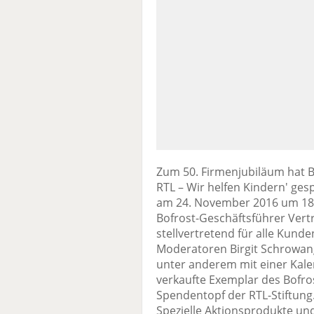
Zum 50. Firmenjubiläum hat Bo
RTL – Wir helfen Kindern' g
am 24. November 2016 um 18 U
Bofrost-Geschäftsführer Vertri
stellvertretend für alle Kund
Moderatoren Birgit Schrowa
unter anderem mit einer Kal
verkaufte Exemplar des Bofros
Spendentopf der RTL-Stiftun
Spezielle Aktionsprodukte un