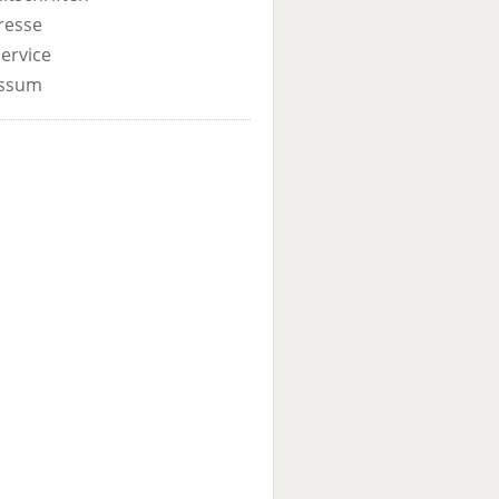
resse
ervice
ssum