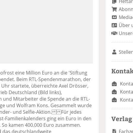
Heftar
Abon
Media
Über 
Unser
Stelle
Kontak
frost eine Million Euro an die 'Stiftung
espendet. Beim RTL-Spendenmarathon, der
Konta
hr startete, überreichte Axel Drösser,
Konta
eb Deutschland (Bild links),
en und Mitarbeiter die Spende an die RTL-
Konta
nge und Wolfram Kons. Gesammelt wurde
ender- und Selfie-Aktion. Für jedes
Verlag
t-Familienkalenders ging ein Euro in den
g. So kamen 400.000 Euro zusammen.
Fachze
d das deutschlandweite