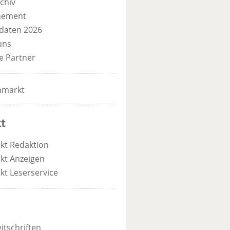
chiv
nement
daten 2026
uns
e Partner
nmarkt
t
kt Redaktion
kt Anzeigen
kt Leserservice
itschriften