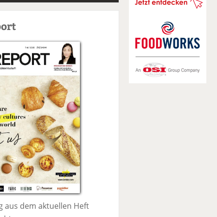
S
u
ort
c
h
e
 aus dem aktuellen Heft