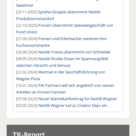
Gewinner
[25.11.2025]
Sprehe-Gruppe übernimmt Nestlé-
Produktionsstandort
[22.10.2025]
Froneri übernimmt Speiseeisgeschäft von
Food Union
[27.09.2024]
Froneri und Erlenbacher vereinen ihre
Kuchensortimente
[26.08.2024]
Nestlé: Freixe übernimmt von Schneider
[08.05.2024]
Nestlé-Studie: Essen im Spannungsfeld
zwischen Verzicht und Genuss
[22.02.2024]
Wechsel in der Geschäftsführung von
Wagner Pizza
[16.01.2024]
PAI Partners will sich angeblich von seinen
Anteilen an Froneri trennen
[07.08.2023]
Neuer Manteltarifvertrag für Nestlé Wagner
[03.05.2023]
Nestlé Wagner lud zu Creator Days ein
TK-Report