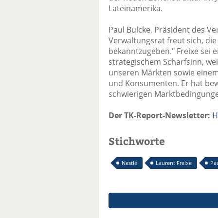
Lateinamerika.
Paul Bulcke, Präsident des Ve
Verwaltungsrat freut sich, d
bekanntzugeben." Freixe sei 
strategischem Scharfsinn, we
unseren Märkten sowie einem
und Konsumenten. Er hat bewie
schwierigen Marktbedingungen
Der TK-Report-Newsletter:
H
Stichworte
Nestlé
Laurent Freixe
Pa