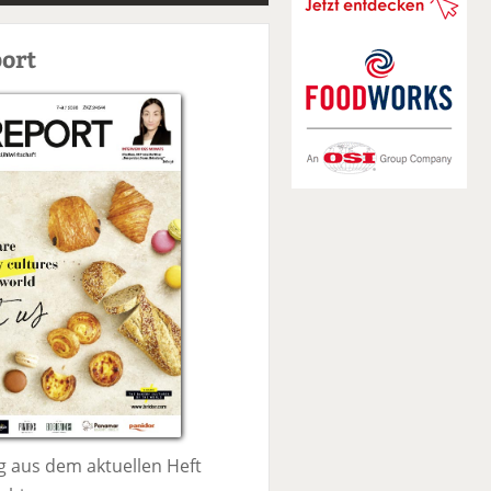
S
u
ort
c
h
e
 aus dem aktuellen Heft