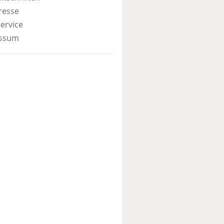
resse
ervice
ssum