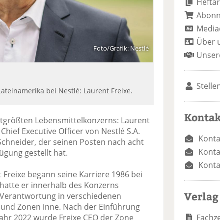
Heftar
Abon
Media
Über 
Foto/Grafik: Nestlé
Unser
Stelle
ateinamerika bei Nestlé: Laurent Freixe.
Kontak
ltgrößten Lebensmittelkonzerns: Laurent
hief Executive Officer von Nestlé S.A.
Konta
 Schneider, der seinen Posten nach acht
Konta
gung gestellt hat.
Konta
 Freixe begann seine Karriere 1986 bei
 hatte er innerhalb des Konzerns
Verlag
Verantwortung in verschiedenen
 und Zonen inne. Nach der Einführung
Fachze
ahr 2022 wurde Freixe CEO der Zone