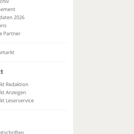
chiv
nement
daten 2026
uns
e Partner
nmarkt
t
kt Redaktion
kt Anzeigen
kt Leserservice
itschriften