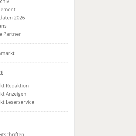
chiv
nement
daten 2026
uns
e Partner
nmarkt
t
kt Redaktion
kt Anzeigen
kt Leserservice
itschriften