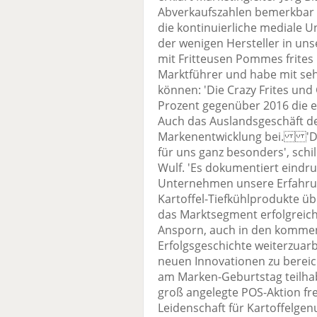
Abverkaufszahlen bemerkbar g
die kontinuierliche mediale Un
der wenigen Hersteller in uns
mit Fritteusen Pommes frites
Marktführer und habe mit seh
können: 'Die Crazy Frites und
Prozent gegenüber 2016 die er
Auch das Auslandsgeschäft d
Markenentwicklung bei. 'Das
für uns ganz besonders', schi
Wulf. 'Es dokumentiert eindru
Unternehmen unsere Erfahru
Kartoffel-Tiefkühlprodukte ü
das Marktsegment erfolgreich 
Ansporn, auch in den kommen
Erfolgsgeschichte weiterzuar
neuen Innovationen zu berei
am Marken-Geburtstag teilhab
groß angelegte POS-Aktion fr
Leidenschaft für Kartoffelgen