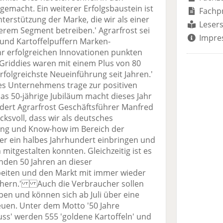
emacht. Ein weiterer Erfolgsbaustein ist
Fachp
terstützung der Marke, die wir als einer
Lesers
erem Segment betreiben.' Agrarfrost sei
Impre
 und Kartoffelpuffern Marken-
r erfolgreichen Innovationen punkten
 Griddies waren mit einem Plus von 80
folgreichste Neueinführung seit Jahren.'
es Unternehmens trage zur positiven
 50-jährige Jubiläum macht dieses Jahr
ldert Agrarfrost Geschäftsführer Manfred
cksvoll, dass wir als deutsches
ng und Know-how im Bereich der
ber ein halbes Jahrhundert einbringen und
mitgestalten konnten. Gleichzeitig ist es
den 50 Jahren an dieser
beiten und den Markt mit immer wieder
chern.' Auch die Verbraucher sollen
en und können sich ab Juli über eine
euen. Unter dem Motto '50 Jahre
uss' werden 555 'goldene Kartoffeln' und