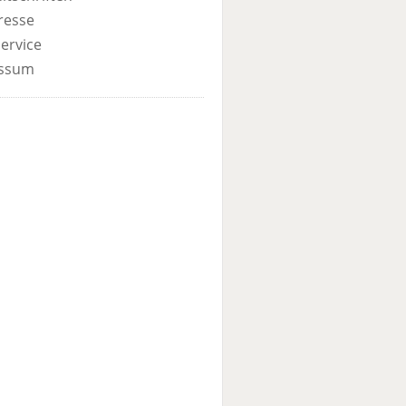
resse
ervice
ssum