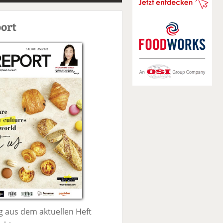
S
u
ort
c
h
e
 aus dem aktuellen Heft