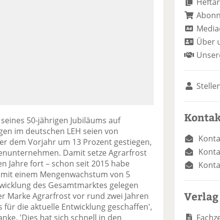
Heftar
Abon
Media
Über 
Unser
Stelle
Kontak
 seines 50-jährigen Jubiläums auf
gen im deutschen LEH seien von
Konta
ber dem Vorjahr um 13 Prozent gestiegen,
Konta
lienunternehmen. Damit setze Agrarfrost
n Jahre fort – schon seit 2015 habe
Konta
n mit einem Mengenwachstum von 5
ntwicklung des Gesamtmarktes gelegen
Verlag
er Marke Agrarfrost vor rund zwei Jahren
 für die aktuelle Entwicklung geschaffen',
Fachze
anke. 'Dies hat sich schnell in den