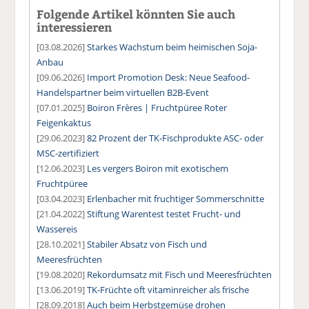
Folgende Artikel könnten Sie auch
interessieren
[03.08.2026]
Starkes Wachstum beim heimischen Soja-
Anbau
[09.06.2026]
Import Promotion Desk: Neue Seafood-
Handelspartner beim virtuellen B2B-Event
[07.01.2025]
Boiron Frères | Fruchtpüree Roter
Feigenkaktus
[29.06.2023]
82 Prozent der TK-Fischprodukte ASC- oder
MSC-zertifiziert
[12.06.2023]
Les vergers Boiron mit exotischem
Fruchtpüree
[03.04.2023]
Erlenbacher mit fruchtiger Sommerschnitte
[21.04.2022]
Stiftung Warentest testet Frucht- und
Wassereis
[28.10.2021]
Stabiler Absatz von Fisch und
Meeresfrüchten
[19.08.2020]
Rekordumsatz mit Fisch und Meeresfrüchten
[13.06.2019]
TK-Früchte oft vitaminreicher als frische
[28.09.2018]
Auch beim Herbstgemüse drohen