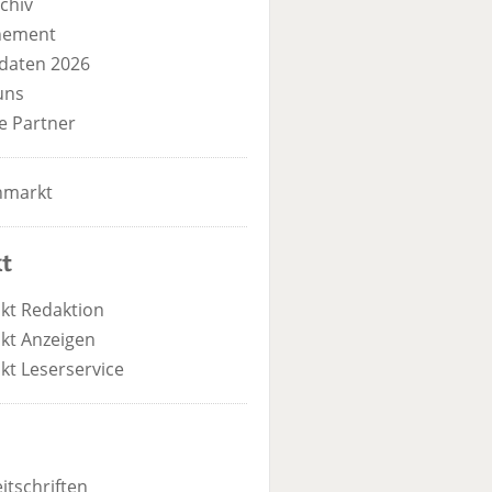
chiv
nement
daten 2026
uns
e Partner
nmarkt
t
kt Redaktion
kt Anzeigen
kt Leserservice
itschriften