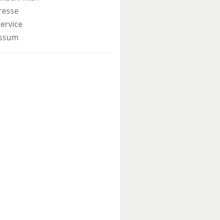
resse
ervice
ssum