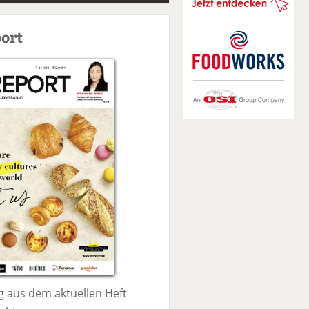
S
u
ort
c
h
e
 aus dem aktuellen Heft