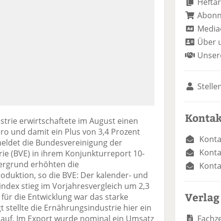
Heftar
Abon
Media
Über 
Unser
Stelle
Kontak
trie erwirtschaftete im August einen
ro und damit ein Plus von 3,4 Prozent
Konta
eldet die Bundesvereinigung der
Konta
e (BVE) in ihrem Konjunkturreport 10-
tergrund erhöhten die
Konta
roduktion, so die BVE: Der kalender- und
index stieg im Vorjahresvergleich um 2,3
Verlag
für die Entwicklung war das starke
t stellte die Ernährungsindustrie hier ein
Fachze
t auf. Im Export wurde nominal ein Umsatz