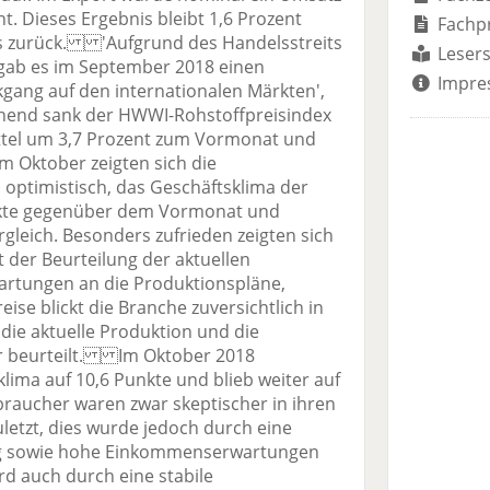
ht. Dieses Ergebnis bleibt 1,6 Prozent
Fachp
s zurück. 'Aufgrund des Handelsstreits
Lesers
gab es im September 2018 einen
Impre
gang auf den internationalen Märkten',
chend sank der HWWI-Rohstoffpreisindex
tel um 3,7 Prozent zum Vormonat und
m Oktober zeigten sich die
 optimistisch, das Geschäftsklima der
nkte gegenüber dem Vormonat und
rgleich. Besonders zufrieden zeigten sich
 der Beurteilung der aktuellen
artungen an die Produktionspläne,
ise blickt die Branche zuversichtlich in
die aktuelle Produktion und die
r beurteilt. Im Oktober 2018
lima auf 10,6 Punkte und blieb weiter auf
raucher waren zwar skeptischer in ihren
letzt, dies wurde jedoch durch eine
ng sowie hohe Einkommenserwartungen
d auch durch eine stabile