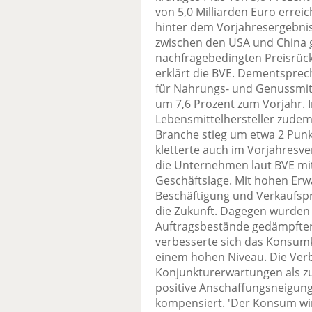
von 5,0 Milliarden Euro erreic
hinter dem Vorjahresergebni
zwischen den USA und China 
nachfragebedingten Preisrück
erklärt die BVE. Dementspre
für Nahrungs- und Genussmit
um 7,6 Prozent zum Vorjahr. I
Lebensmittelhersteller zudem
Branche stieg um etwa 2 Pu
kletterte auch im Vorjahresve
die Unternehmen laut BVE mit
Geschäftslage. Mit hohen Erw
Beschäftigung und Verkaufspre
die Zukunft. Dagegen wurden 
Auftragsbestände gedämpfte
verbesserte sich das Konsumk
einem hohen Niveau. Die Verb
Konjunkturerwartungen als zu
positive Anschaffungsneigu
kompensiert. 'Der Konsum wir