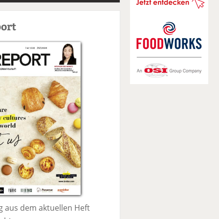
S
u
ort
c
h
e
 aus dem aktuellen Heft