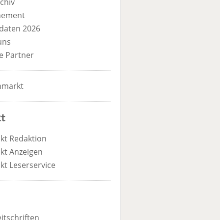
chiv
nement
daten 2026
uns
e Partner
nmarkt
t
kt Redaktion
kt Anzeigen
kt Leserservice
itschriften