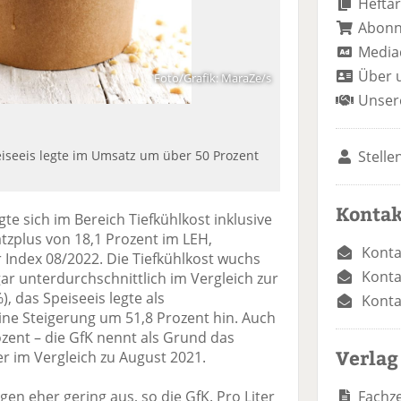
Heftar
Abon
Media
Über 
Foto/Grafik: MaraZe/s
Unser
Stelle
iseeis legte im Umsatz um über 50 Prozent
Kontak
e sich im Bereich Tiefkühlkost inklusive
tzplus von 18,1 Prozent im LEH,
Konta
 Index 08/2022. Die Tiefkühlkost wuchs
Konta
ar unterdurchschnittlich im Vergleich zur
, das Speiseeis legte als
Konta
ne Steigerung um 51,8 Prozent hin. Auch
zent – die GfK nennt als Grund das
Verlag
r im Vergleich zu August 2021.
Fachze
gen eher gering aus, so die GfK. Pro Liter