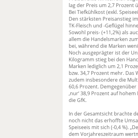
lag der Preis um 2,7 Prozent
Bei Tiefkühlkost (exkl. Speise
Den stärksten Preisanstieg im
TK-Fleisch und -Geflügel hinn
Sowohl preis- (+11,2%) als a
allem die Handelsmarken zu
bei, während die Marken wenig
Noch ausgeprägter ist der Un
Kilogramm stieg bei den Hand
Marken lediglich um 2,1 Proze
bzw. 34,7 Prozent mehr. Das 
zudem insbesondere die Mul
60,6 Prozent. Demgegenüber 
‚nur‘ 38,9 Prozent auf hohem
die GfK.
In der Gesamtsicht brachte de
noch nicht das erhoffte Umsatz
Speiseeis mit sich (-0,4 %). 
dem Vorjahreszeitraum wertm