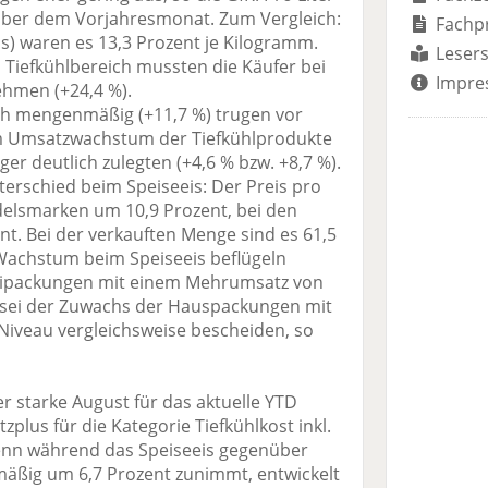
 über dem Vorjahresmonat. Zum Vergleich:
Fachp
eis) waren es 13,3 Prozent je Kilogramm.
Lesers
 Tiefkühlbereich mussten die Käufer bei
Impre
ehmen (+24,4 %).
uch mengenmäßig (+11,7 %) trugen vor
m Umsatzwachstum der Tiefkühlprodukte
er deutlich zulegten (+4,6 % bzw. +8,7 %).
terschied beim Speiseeis: Der Preis pro
elsmarken um 10,9 Prozent, bei den
nt. Bei der verkauften Menge sind es 61,5
Wachstum beim Speiseeis beflügeln
tipackungen mit einem Mehrumsatz von
sei der Zuwachs der Hauspackungen mit
 Niveau vergleichsweise bescheiden, so
r starke August für das aktuelle YTD
plus für die Kategorie Tiefkühlkost inkl.
„Denn während das Speiseeis gegenüber
äßig um 6,7 Prozent zunimmt, entwickelt