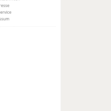
resse
ervice
ssum