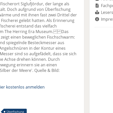
ischerort Siglufjördur, der lange als
Fachp
alt. Doch aufgrund von Überfischung
Lesers
rme und mit ihnen fast zwei Drittel der
Impre
Fischerei gelebt hatten. Als Erinnerung
scherei entstand das vielfach
eum The Herring Era Museum. Das
zeigt einen beweglichen Fischschwarm:
und spiegelnde Besteckmesser aus
 Angelschnüren in der Kontur eines
Messer sind so aufgefädelt, dass sie sich
ne Achse drehen können. Durch
Bewegung erinnern sie an einen
ilber der Meere'. Quelle & Bild:
ier kostenlos anmelden
Überfischung