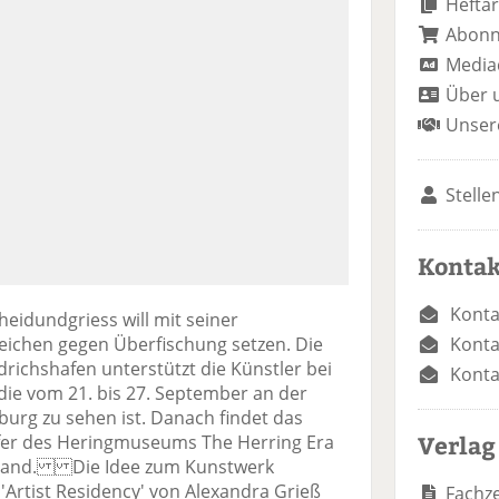
Heftar
Abon
Media
Über 
Unser
Stelle
Kontak
Konta
idundgriess will mit seiner
Konta
Zeichen gegen Überfischung setzen. Die
richshafen unterstützt die Künstler bei
Konta
die vom 21. bis 27. September an der
urg zu sehen ist. Danach findet das
Verlag
Ufer des Heringmuseums The Herring Era
Island. Die Idee zum Kunstwerk
'Artist Residency' von Alexandra Grieß
Fachze