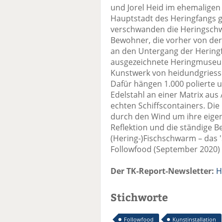
und Jorel Heid im ehemaligen F
Hauptstadt des Heringfangs g
verschwanden die Heringschwä
Bewohner, die vorher von der 
an den Untergang der Heringfi
ausgezeichnete Heringmus
Kunstwerk von heidundgriess 
Dafür hängen 1.000 polierte 
Edelstahl an einer Matrix aus
echten Schiffscontainers. Die 
durch den Wind um ihre eige
Reflektion und die ständige 
(Hering-)Fischschwarm – das 'S
Followfood (September 2020)
Der TK-Report-Newsletter:
H
Stichworte
Followfood
Kunstinstallation