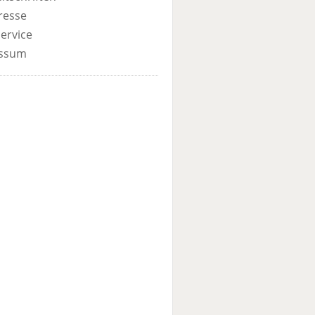
resse
ervice
ssum