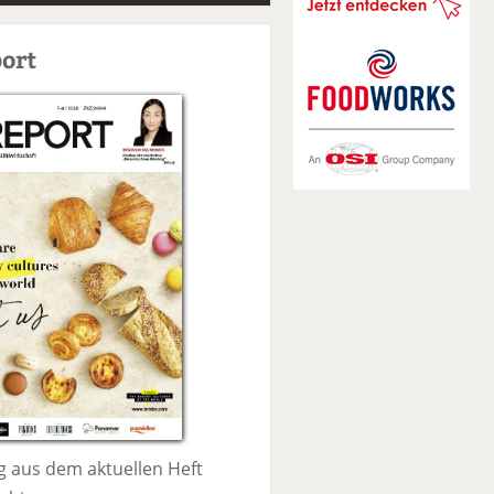
S
u
ort
c
h
e
 aus dem aktuellen Heft