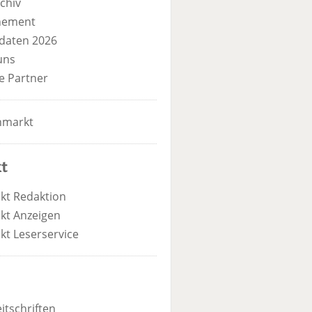
chiv
nement
daten 2026
uns
e Partner
nmarkt
t
kt Redaktion
kt Anzeigen
kt Leserservice
itschriften