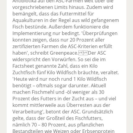
Antibiotika auf den ASC-Farmen weit über die
vorgeschriebenen Limits hinaus. Zudem wird
bemängelt, dass das Futtermittel für
Aquakulturen in der Regel aus wild gefangenem
Fisch bestünde. Außerdem funktioniere die
Implementierung nur bedingt. 'Überprüfungen
konnten zeigen, dass nur 20 Prozent aller
zertifizierten Farmen die ASC-Kriterien erfüllt
haben', schreibt Greenpeace. Der ASC
widerspricht den Vorwürfen. So sei die im
Factsheet genannte Zahl, dass ein Kilo
Zuchtfisch fünf Kilo Wildfisch bräuchte, veraltet.
'Heute wird nur noch rund 1 Kilo Wildfisch
benötigt – oftmals sogar darunter. Aktuell
machen Fischmehl und -öl weniger als 30
Prozent des Futters in der Zucht aus – und viel
kommt mittlerweile aus Überresten aus der
Verarbeitung', betont der ASC. Grundsätzlich
gelte, dass der Großteil des Fischfutters,
nämlich 70 – 80 Prozent, aus pflanzlichen
Bestandteilen wie Weizen oder Erbsenprotein