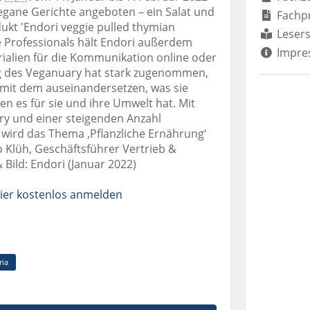
egane Gerichte angeboten – ein Salat und
Fachp
ukt 'Endori veggie pulled thymian
Lesers
le Professionals hält Endori außerdem
Impre
alien für die Kommunikation online oder
ng des Veganuary hat stark zugenommen,
r mit dem auseinandersetzen, was sie
n es für sie und ihre Umwelt hat. Mit
y und einer steigenden Anzahl
ird das Thema ‚Pflanzliche Ernährung‘
o Klüh, Geschäftsführer Vertrieb &
 Bild: Endori (Januar 2022)
ier kostenlos anmelden
ria