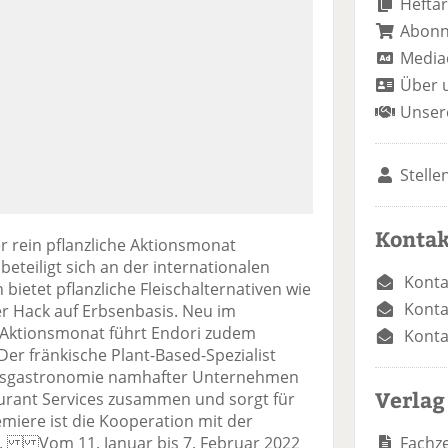
Heftar
Abon
Media
Über 
Unser
Stelle
Kontak
r rein pflanzliche Aktionsmonat
eteiligt sich an der internationalen
Konta
etet pflanzliche Fleischalternativen wie
Konta
r Hack auf Erbsenbasis. Neu im
 Aktionsmonat führt Endori zudem
Konta
Der fränkische Plant-Based-Spezialist
iebsgastronomie namhafter Unternehmen
Verlag
rant Services zusammen und sorgt für
miere ist die Kooperation mit der
Fachze
. Vom 11. Januar bis 7. Februar 2022