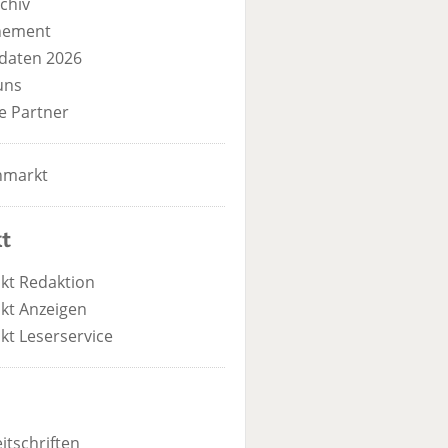
chiv
nement
daten 2026
uns
e Partner
nmarkt
t
kt Redaktion
kt Anzeigen
kt Leserservice
itschriften