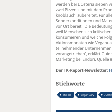
werden bei L’Osteria sieben v
zwei Pizzen sind mit dem Prod
knoblauch' zubereitet. Für al
Sonderkonditionen und Materi
vor Ort bereit. 'Die Bedeutu
weil Menschen sich kritische
konsumieren und welche Folge
Aktionsmonaten wie Veganuar
teilnehmender Unternehmen w
vorangetrieben', erklärt Guid
Marketing bei Endori. Quelle &
Der TK-Report-Newsletter:
H
Stichworte
Endori
Veganuary
L’Oste