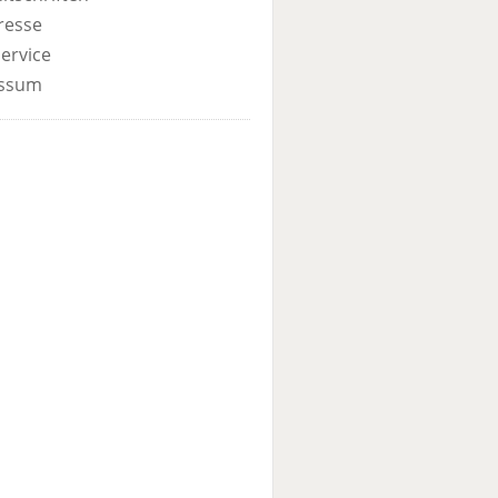
resse
ervice
ssum