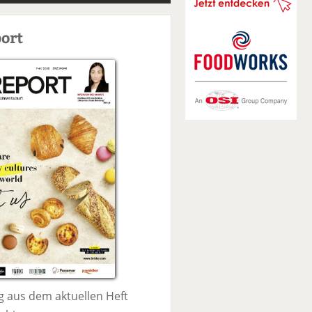
S
u
ort
c
h
e
 aus dem aktuellen Heft