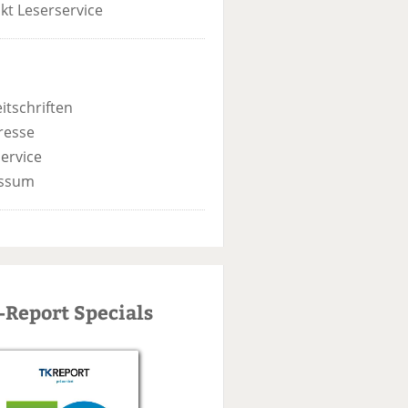
kt Leserservice
itschriften
resse
ervice
ssum
-Report Specials