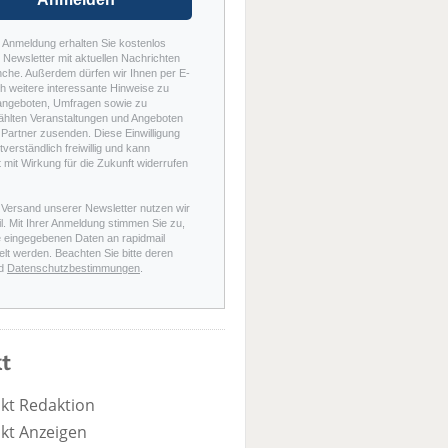
r Anmeldung erhalten Sie kostenlos
Newsletter mit aktuellen Nachrichten
nche. Außerdem dürfen wir Ihnen per E-
h weitere interessante Hinweise zu
angeboten, Umfragen sowie zu
hlten Veranstaltungen und Angeboten
Partner zusenden. Diese Einwilligung
stverständlich freiwillig und kann
t mit Wirkung für die Zukunft widerrufen
 Versand unserer Newsletter nutzen wir
l. Mit Ihrer Anmeldung stimmen Sie zu,
e eingegebenen Daten an rapidmail
elt werden. Beachten Sie bitte deren
d
Datenschutzbestimmungen
.
t
kt Redaktion
kt Anzeigen