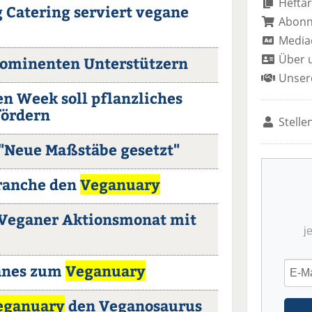
Heftar
g Catering serviert vegane
Abon
Media
Über 
ominenten Unterstützern
Unser
n Week soll pflanzliches
fördern
Stelle
"Neue Maßstäbe gesetzt"
Branche den
Veganuary
Veganer Aktionsmonat mit
j
anes zum
Veganuary
eganuary
den Veganosaurus