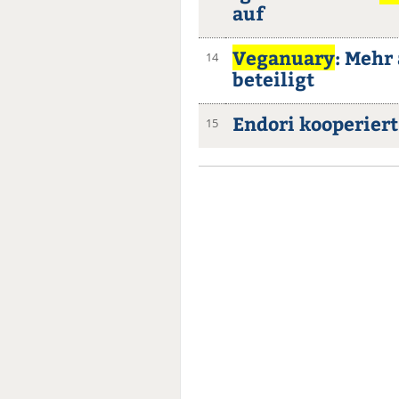
auf
Veganuary
: Mehr
14
beteiligt
Endori kooperier
15