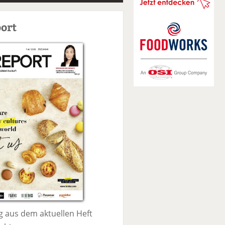
S
u
ort
c
h
e
 aus dem aktuellen Heft