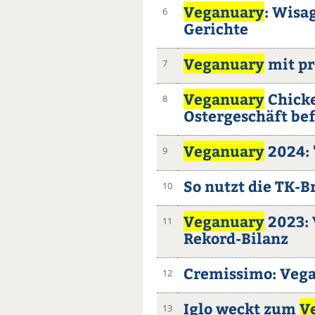
Veganuary
: Wisa
6
Gerichte
Veganuary
mit pr
7
Veganuary
Chicke
8
Ostergeschäft be
Veganuary
2024: 
9
So nutzt die TK-
10
Veganuary
2023: 
11
Rekord-Bilanz
Cremissimo: Veg
12
Iglo weckt zum
V
13