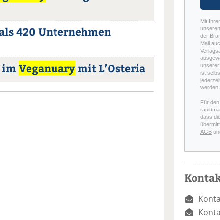
Mit Ihre
 als 420 Unternehmen
unseren 
der Bra
Mail auc
Verlags
ausgewä
t im
Veganuary
mit L’Osteria
unserer 
ist selb
jederzei
werden.
Für den
rapidmai
dass di
übermitt
AGB
un
Kontak
Konta
Konta