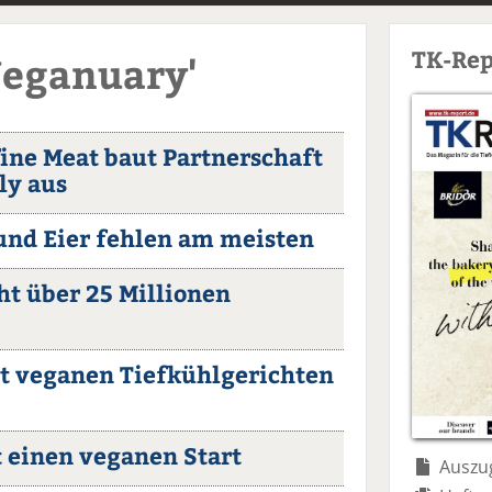
TK-Rep
Veganuary'
fine Meat baut Partnerschaft
ly aus
 und Eier fehlen am meisten
ht über 25 Millionen
it veganen Tiefkühlgerichten
 einen veganen Start
Auszug