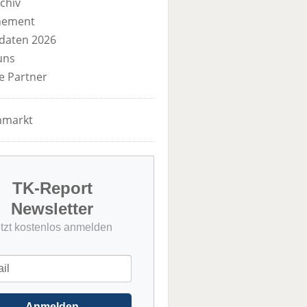
chiv
nement
daten 2026
uns
e Partner
nmarkt
TK-Report
Newsletter
etzt kostenlos anmelden
Anmelden