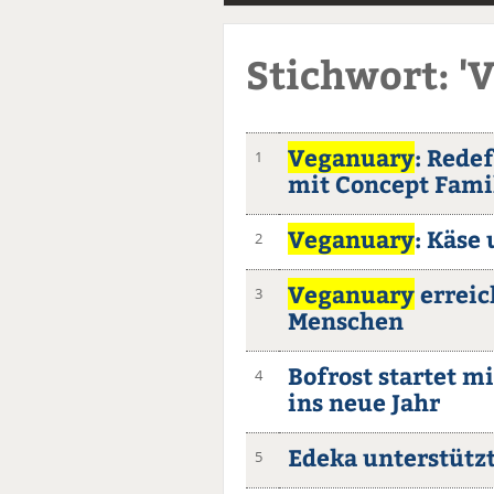
Stichwort: '
Veganuary
: Rede
1
mit Concept Fami
Veganuary
: Käse
2
Veganuary
erreic
3
Menschen
Bofrost startet m
4
ins neue Jahr
Edeka unterstützt
5