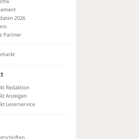
chiv
nement
daten 2026
uns
e Partner
nmarkt
t
kt Redaktion
kt Anzeigen
kt Leserservice
itschriften