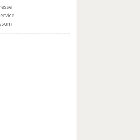
resse
ervice
ssum