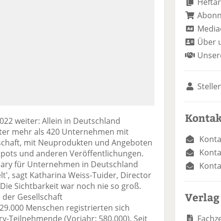
Heftar
Abon
Media
Über 
Unser
Stelle
Kontak
22 weiter: Allein in Deutschland
alter mehr als 420 Unternehmen mit
Konta
gschaft, mit Neuprodukten und Angeboten
Konta
Spots und anderen Veröffentlichungen.
uary für Unternehmen in Deutschland
Konta
t', sagt Katharina Weiss-Tuider, Director
ie Sichtbarkeit war noch nie so groß.
Verlag
 der Gesellschaft
000 Menschen registrierten sich
Fachze
ary-Teilnehmende (Vorjahr: 580.000). Seit