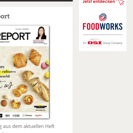
S
u
ort
c
h
e
 aus dem aktuellen Heft