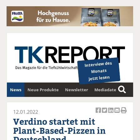
Interview des
Monats
jetzt lesen
News
Neue Produkte
Newsletter
Mediadaten
S
u
c
12.01.2022
Ar
Ar
Ar
Ar
Ar
h
Verdino startet mit
ti
ti
ti
ti
ti
e
Plant-Based-Pizzen in
k
k
k
k
k
Deutschland
el
el
el
el
el