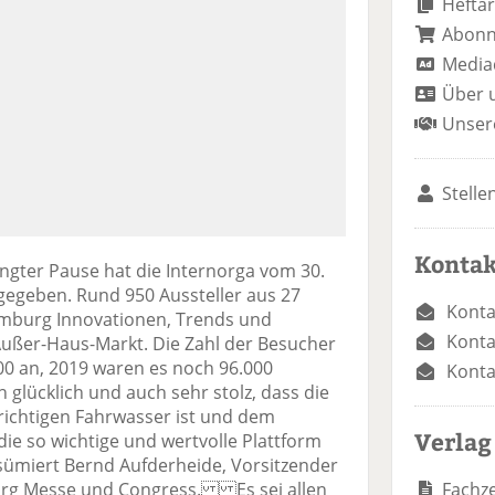
Heftar
Abon
Media
Über 
Unser
Stelle
Kontak
ngter Pause hat die Internorga vom 30.
 gegeben. Rund 950 Aussteller aus 27
Konta
amburg Innovationen, Trends und
Konta
ußer-Haus-Markt. Die Zahl der Besucher
00 an, 2019 waren es noch 96.000
Konta
 glücklich und auch sehr stolz, dass die
 richtigen Fahrwasser ist und dem
Verlag
e so wichtige und wertvolle Plattform
sümiert Bernd Aufderheide, Vorsitzender
Fachze
rg Messe und Congress. Es sei allen