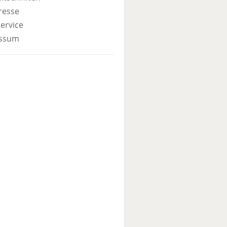
resse
ervice
ssum