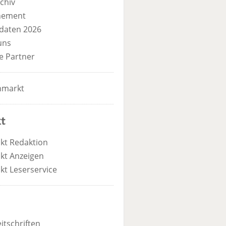
chiv
nement
daten 2026
uns
e Partner
nmarkt
t
kt Redaktion
kt Anzeigen
kt Leserservice
itschriften