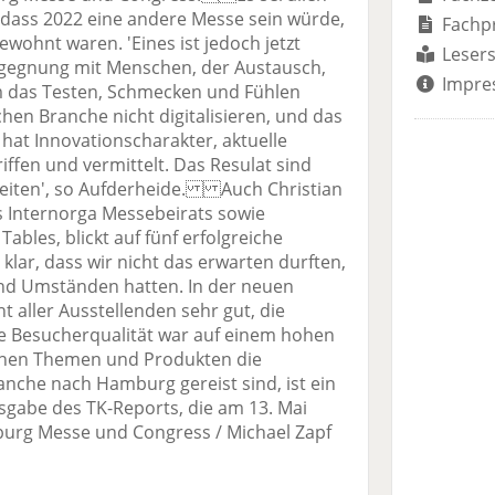
 dass 2022 eine andere Messe sein würde,
Fachp
ewohnt waren. 'Eines ist jedoch jetzt
Lesers
egegnung mit Menschen, der Austausch,
Impre
m das Testen, Schmecken und Fühlen
chen Branche nicht digitalisieren, und das
 hat Innovationscharakter, aktuelle
fen und vermittelt. Das Resulat sind
 Seiten', so Aufderheide. Auch Christian
 Internorga Messebeirats sowie
ables, blickt auf fünf erfolgreiche
 klar, dass wir nicht das erwarten durften,
und Umständen hatten. In der neuen
ht aller Ausstellenden sehr gut, die
e Besucherqualität war auf einem hohen
hen Themen und Produkten die
ranche nach Hamburg gereist sind, ist ein
gabe des TK-Reports, die am 13. Mai
mburg Messe und Congress / Michael Zapf