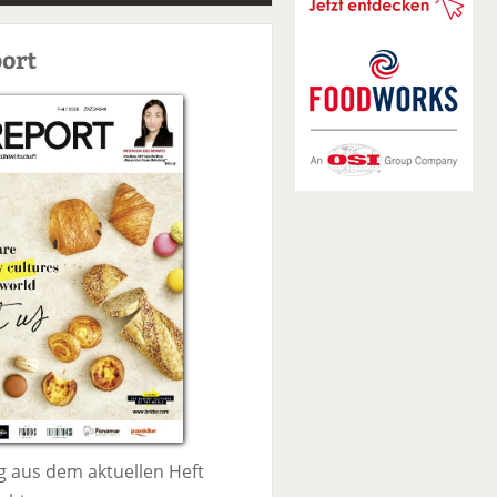
S
u
ort
c
h
e
 aus dem aktuellen Heft