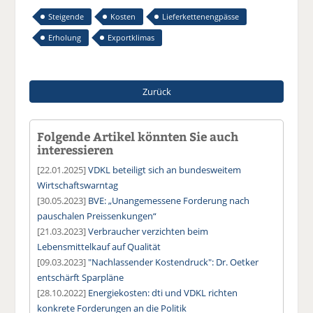
Steigende
Kosten
Lieferkettenengpässe
Erholung
Exportklimas
Zurück
Folgende Artikel könnten Sie auch
interessieren
[22.01.2025]
VDKL beteiligt sich an bundesweitem
Wirtschaftswarntag
[30.05.2023]
BVE: „Unangemessene Forderung nach
pauschalen Preissenkungen“
[21.03.2023]
Verbraucher verzichten beim
Lebensmittelkauf auf Qualität
[09.03.2023]
"Nachlassender Kostendruck": Dr. Oetker
entschärft Sparpläne
[28.10.2022]
Energiekosten: dti und VDKL richten
konkrete Forderungen an die Politik