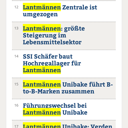
Lantmännen
Zentrale ist
12
umgezogen
Lantmännen
: größte
13
Steigerung im
Lebensmittelsektor
SSI Schäfer baut
14
Hochregallager für
Lantmännen
Lantmännen
Unibake führt B-
15
to-B-Marken zusammen
Führungswechsel bei
16
Lantmännen
Unibake
Lantmännen
Unibake: Verden
17