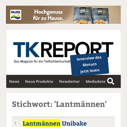
Interview des
Monats
jetzt lesen
News
Neue Produkte
Newsletter
Mediadaten
S
u
c
Stichwort: 'Lantmännen'
h
e
Lantmännen
Unibake
1