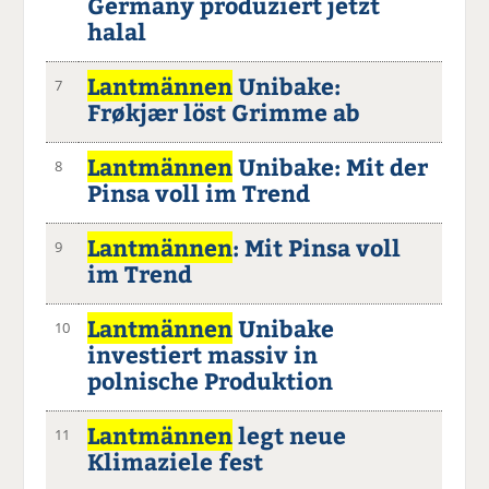
Germany produziert jetzt
halal
Lantmännen
Unibake:
7
Frøkjær löst Grimme ab
Lantmännen
Unibake: Mit der
8
Pinsa voll im Trend
Lantmännen
: Mit Pinsa voll
9
im Trend
Lantmännen
Unibake
10
investiert massiv in
polnische Produktion
Lantmännen
legt neue
11
Klimaziele fest