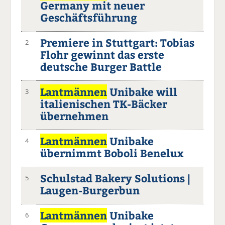
Germany mit neuer
Geschäftsführung
Premiere in Stuttgart: Tobias
2
Flohr gewinnt das erste
deutsche Burger Battle
Lantmännen
Unibake will
3
italienischen TK-Bäcker
übernehmen
Lantmännen
Unibake
4
übernimmt Boboli Benelux
Schulstad Bakery Solutions |
5
Laugen-Burgerbun
Lantmännen
Unibake
6