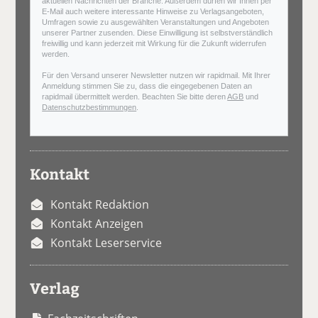
aktuellen Nachrichten der Branche. Außerdem dürfen wir Ihnen per
E-Mail auch weitere interessante Hinweise zu Verlagsangeboten,
Umfragen sowie zu ausgewählten Veranstaltungen und Angeboten
unserer Partner zusenden. Diese Einwilligung ist selbstverständlich
freiwillig und kann jederzeit mit Wirkung für die Zukunft widerrufen
werden.
Für den Versand unserer Newsletter nutzen wir rapidmail. Mit Ihrer
Anmeldung stimmen Sie zu, dass die eingegebenen Daten an
rapidmail übermittelt werden. Beachten Sie bitte deren
AGB
und
Datenschutzbestimmungen
.
Kontakt
Kontakt Redaktion
Kontakt Anzeigen
Kontakt Leserservice
Verlag