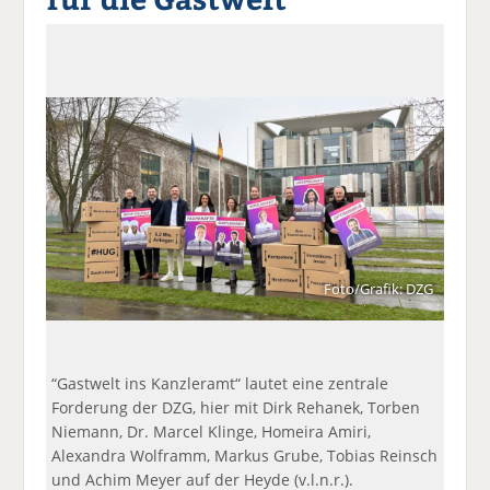
a
t
a
p
D
uf
wi
uf
er
ru
F
tt
Li
E
ck
ac
er
n
m
e
e
n
k
ai
n
b
e
l
o
di
v
o
n
er
k
te
se
te
il
n
il
e
d
e
n
e
Foto/Grafik: DZG
n
n
“Gastwelt ins Kanzleramt“ lautet eine zentrale
Forderung der DZG, hier mit Dirk Rehanek, Torben
Niemann, Dr. Marcel Klinge, Homeira Amiri,
Alexandra Wolframm, Markus Grube, Tobias Reinsch
und Achim Meyer auf der Heyde (v.l.n.r.).