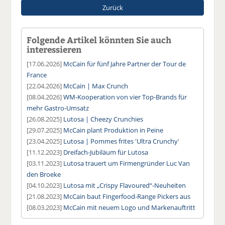
Zurück
Folgende Artikel könnten Sie auch
interessieren
[17.06.2026]
McCain für fünf Jahre Partner der Tour de
France
[22.04.2026]
McCain | Max Crunch
[08.04.2026]
WM-Kooperation von vier Top-Brands für
mehr Gastro-Umsatz
[26.08.2025]
Lutosa | Cheezy Crunchies
[29.07.2025]
McCain plant Produktion in Peine
[23.04.2025]
Lutosa | Pommes frites 'Ultra Crunchy'
[11.12.2023]
Dreifach-Jubiläum für Lutosa
[03.11.2023]
Lutosa trauert um Firmengründer Luc Van
den Broeke
[04.10.2023]
Lutosa mit „Crispy Flavoured“-Neuheiten
[21.08.2023]
McCain baut Fingerfood-Range Pickers aus
[08.03.2023]
McCain mit neuem Logo und Markenauftritt